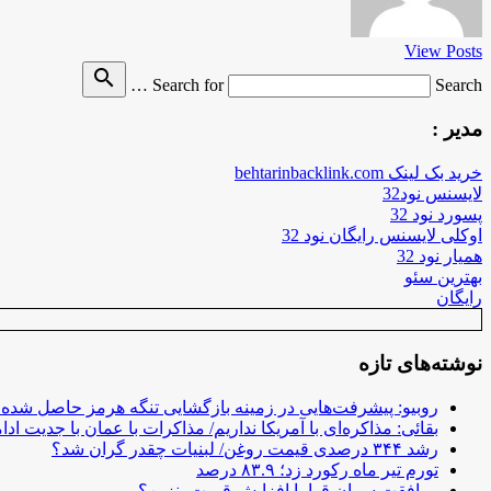
View Posts
search
Search for
Search …
مدیر :
خرید بک لینک behtarinbacklink.com
لایسنس نود32
پسورد نود 32
اوکلی لایسنس رایگان نود 32
همیار نود 32
بهترین سئو
رایگان
نوشته‌های تازه
روبیو: پیشرفت‌هایی در زمینه بازگشایی تنگه هرمز حاصل شده
بقائی: مذاکره‌ای با آمریکا نداریم/ مذاکرات با عمان با جدیت ادام
رشد ۳۴۴ درصدی قیمت روغن/ لبنیات چقدر گران شد؟
تورم تیر ماه رکورد زد؛ ۸۳.۹ درصد
موافقت سران قوا با افزایش قیمت بنزین؟