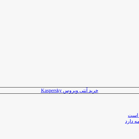
خرید آنتی ویروس Kaspersky
 است
ه دارد