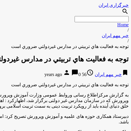
خبرگزاری ایران
search
Home
/
خبر مهم ایران
/
توجه به فعاليت هاي تربيتي در مدارس غيردولتي ضروري است
توجه به فعاليت هاي تربيتي در مدارس غيرد
person
chat_bubble
access_time
bookmark
خبر مهم ایران
56 years ago
0
توجه به فعاليت هاي تربيتي در مدارس غيردولتي ضروري است
به گزارش مركزاطلاع رسانی وروابط عمومی وزارت آموزش وپرورش 
وپرورش که در سازمان مدارس غیر دولتی برگزار شد، اظهاركرد : ا
خلق دنیای آینده باید از رویکرد تربیت دینی به سمت تربیت اسلامی برو
دبیرستاد همکاری حوزه های علمیه و آموزش وپرورش تصريح كرد: امسا
باشد
.