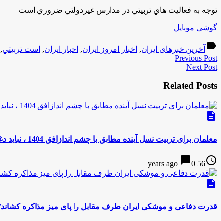
توجه به فعاليت هاي تربيتي در مدارس غيردولتي ضروري است
گوشی موبایل
label
آخرین خبرهای ایران
,
اخبار امروز ایران
,
اخبار ایران
,
است تربيتي
,
Previous Post
Next Post
Related Posts
description
معلمان برای تربیت نسل آینده مطابق با چشم اندازافق 1404 ، نباید دغدغه معیشت داشته باشند
chat_bubble
access_time
0
56 years ago
description
قدرت دفاعی و موشکی ایران طرف مقابل را پای میز مذاکره کشاند/ 