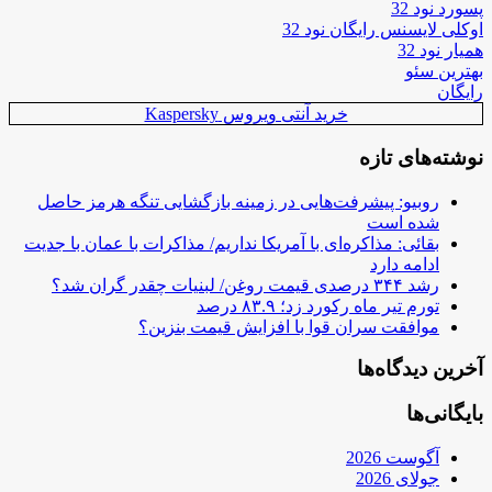
پسورد نود 32
اوکلی لایسنس رایگان نود 32
همیار نود 32
بهترین سئو
رایگان
خرید آنتی ویروس Kaspersky
نوشته‌های تازه
روبیو: پیشرفت‌هایی در زمینه بازگشایی تنگه هرمز حاصل
شده است
بقائی: مذاکره‌ای با آمریکا نداریم/ مذاکرات با عمان با جدیت
ادامه دارد
رشد ۳۴۴ درصدی قیمت روغن/ لبنیات چقدر گران شد؟
تورم تیر ماه رکورد زد؛ ۸۳.۹ درصد
موافقت سران قوا با افزایش قیمت بنزین؟
آخرین دیدگاه‌ها
بایگانی‌ها
آگوست 2026
جولای 2026