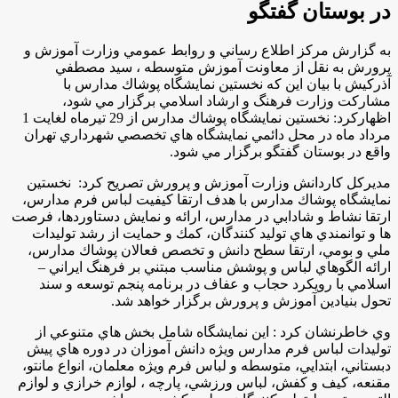
در بوستان گفتگو
به گزارش مركز اطلاع رساني و روابط عمومي وزارت آموزش و
پرورش به نقل از معاونت آموزش متوسطه ، سيد مصطفي
آذركيش با بيان اين كه نخستين نمايشگاه پوشاك مدارس با
مشاركت وزارت فرهنگ و ارشاد اسلامي برگزار مي شود،
اظهاركرد: نخستين نمايشگاه پوشاك مدارس از 29 تيرماه لغايت 1
مرداد ماه در محل دائمي نمايشگاه هاي تخصصي شهرداري تهران
واقع در بوستان گفتگو برگزار مي شود.
مديركل كاردانش وزارت آموزش و پرورش تصريح كرد: نخستين
نمايشگاه پوشاك مدارس با هدف ارتقا كيفيت لباس فرم مدارس،
ارتقا نشاط و شادابي در مدارس، ارائه و نمايش دستاوردها، فرصت
ها و توانمندي هاي توليد كنندگان، كمك و حمايت از رشد توليدات
ملي و بومي، ارتقا سطح دانش و تخصص فعالان پوشاك مدارس،
ارائه الگوهاي لباس و پوشش مناسب مبتني بر فرهنگ ايراني –
اسلامي با رويكرد حجاب و عفاف در برنامه پنجم توسعه و سند
تحول بنيادين آموزش و پرورش برگزار خواهد شد.
وي خاطرنشان كرد : اين نمايشگاه شامل بخش هاي متنوعي از
توليدات لباس فرم مدارس ويژه دانش آموزان در دوره هاي پيش
دبستاني، ابتدايي، متوسطه و لباس فرم ويژه معلمان، انواع مانتو،
مقنعه، كيف و كفش، لباس ورزشي، پارچه ، لوازم خرازي و لوازم