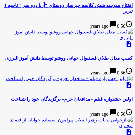
افتتاح مدرسه شش کلاسه خیرساز روستای “آرپا دره سی” ناحیه 1
تبریز
chat_bubble
access_time
0
56 years ago
description
كسب مدال طلاي فستیوال جهانی ووشو توسط دانش آموز البرزی
chat_bubble
access_time
0
56 years ago
description
اولین جشنواره فیلم «مدافعان حرم» برگزیدگان خود را شناخت
chat_bubble
access_time
0
56 years ago
description