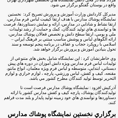
واقع در بوستان گفتگو برگزار مي شود.
مديركل كاردانش وزارت آموزش و پرورش تصريح كرد: نخستين
نمايشگاه پوشاك مدارس با هدف ارتقا كيفيت لباس فرم مدارس،
ارتقا نشاط و شادابي در مدارس، ارائه و نمايش دستاوردها، فرصت
ها و توانمندي هاي توليد كنندگان، كمك و حمايت از رشد توليدات
ملي و بومي، ارتقا سطح دانش و تخصص فعالان پوشاك مدارس،
ارائه الگوهاي لباس و پوشش مناسب مبتني بر فرهنگ ايراني –
اسلامي با رويكرد حجاب و عفاف در برنامه پنجم توسعه و سند
تحول بنيادين آموزش و پرورش برگزار خواهد شد.
وي خاطرنشان كرد : اين نمايشگاه شامل بخش هاي متنوعي از
توليدات لباس فرم مدارس ويژه دانش آموزان در دوره هاي پيش
دبستاني، ابتدايي، متوسطه و لباس فرم ويژه معلمان، انواع مانتو،
مقنعه، كيف و كفش، لباس ورزشي، پارچه ، لوازم خرازي و لوازم
التحرير توسط توليد كنندگان مطرح كشور مي باشد
.
آذركيش افزود : نمايشگاه پوشاك مدارس فرصت است تا
توليدكنندگان پوشاك، پارچه كيف و كفش مدارس كشور با ارائه
دستاوردها و توانمندي هاي خود زمينه توليد پايدار و بلند مدت فراهم
كنند.
برگزاري نخستين نمايشگاه پوشاك مدارس