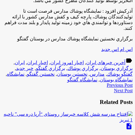
التحرير توسط توليد كنندگان مطرح كشور مي باشد
.
آذركيش افزود : نمايشگاه پوشاك مدارس فرصت است تا
توليدكنندگان پوشاك، پارچه كيف و كفش مدارس كشور با ارائه
دستاوردها و توانمندي هاي خود زمينه توليد پايدار و بلند مدت فراهم
كنند.
برگزاري نخستين نمايشگاه پوشاك مدارس در بوستان گفتگو
اس ام اس جدید
label
آخرین خبرهای ایران
,
اخبار امروز ایران
,
اخبار ایران
,
ایران
,
برگزاري بوستان
,
برگزاري پوشاك
,
برگزاري گفتگو
,
خبر جدید
,
گفتگو پوشاك
,
مدارس
,
نخستين بوستان
,
نخستين گفتگو
,
نمايشگاه
,
نمايشگاه بوستان
,
نمايشگاه گفتگو
Previous Post
Next Post
Related Posts
description