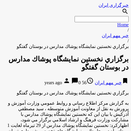
خبرگزاری ایران
search
Home
/
خبر مهم ایران
/
برگزاري نخستين نمايشگاه پوشاك مدارس در بوستان گفتگو
برگزاري نخستين نمايشگاه پوشاك مدارس
در بوستان گفتگو
person
chat_bubble
access_time
bookmark
خبر مهم ایران
56 years ago
0
برگزاري نخستين نمايشگاه پوشاك مدارس در بوستان گفتگو
به گزارش مركز اطلاع رساني و روابط عمومي وزارت آموزش و
پرورش به نقل از معاونت آموزش متوسطه ، سيد مصطفي
آذركيش با بيان اين كه نخستين نمايشگاه پوشاك مدارس با
مشاركت وزارت فرهنگ و ارشاد اسلامي برگزار مي شود،
اظهاركرد: نخستين نمايشگاه پوشاك مدارس از 29 تيرماه لغايت 1
مرداد ماه در محل دائمي نمايشگاه هاي تخصصي شهرداري تهران