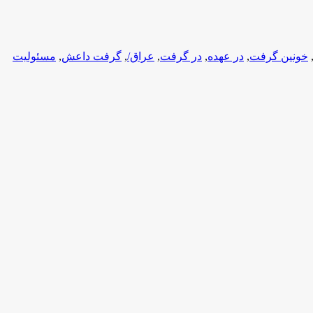
خونین گرفت
,
در عهده
,
در گرفت
,
عراق/
,
گرفت داعش
,
مسئولیت