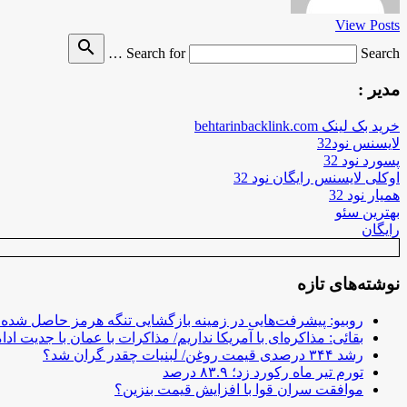
View Posts
search
Search for
Search …
مدیر :
خرید بک لینک behtarinbacklink.com
لایسنس نود32
پسورد نود 32
اوکلی لایسنس رایگان نود 32
همیار نود 32
بهترین سئو
رایگان
نوشته‌های تازه
روبیو: پیشرفت‌هایی در زمینه بازگشایی تنگه هرمز حاصل شده
بقائی: مذاکره‌ای با آمریکا نداریم/ مذاکرات با عمان با جدیت ادام
رشد ۳۴۴ درصدی قیمت روغن/ لبنیات چقدر گران شد؟
تورم تیر ماه رکورد زد؛ ۸۳.۹ درصد
موافقت سران قوا با افزایش قیمت بنزین؟