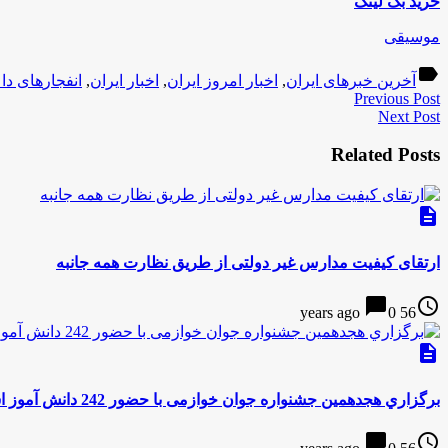
خرید بک لینک
موسیقی
label
آخرین خبرهای ایران
,
اخبار امروز ایران
,
اخبار ایران
,
انفجار‎های داعش
Previous Post
Next Post
Related Posts
description
ارتقای کیفیت مدارس غیر دولتی از طریق نظارت همه جانبه
chat_bubble
access_time
0
56 years ago
description
برگزاري هجدهمین جشنواره جوان خوازمی با حضور 242 دانش آموز استان
chat_bubble
access_time