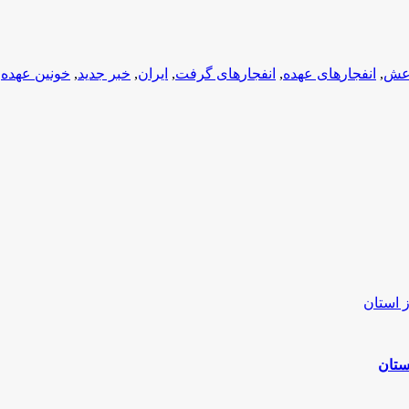
,
انفجار‎های عهده
,
انفجار‎های گرفت
,
ایران
,
خبر جدید
,
خونین عهده
,