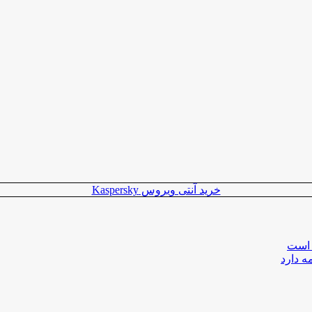
خرید آنتی ویروس Kaspersky
 است
ه دارد