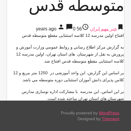
متوسطه قدس
person
chat_bubble
access_time
bookmark
خبر مهم ایران
56 years ago
0
افتتاح اولین مدرسه 12 کلاسه استثنایی مقطع متوسطه قدس
به گزارش مركز اطلاع رساني و روابط عمومي وزارت آموزش و
پرورش به نقل از شهرستان های استان تهران، اولین مدرسه 12
کلاسه استثنایی مقطع متوسطه قدس افتتاح شد.
بر اساس اين گزارش، این واحد آموزشی در 1250 متر مربع و 12
کلاس پذیرای دانش آموزان استثنایی دوره متوسطه مي باشد.
بر اين اساس، اين مدرسه با مشارکت اداره نوسازی مدارس
شهرستان های استان تهران ساخته شده است.
افتتاح اولین مدرسه
Proudly powered by
WordPress
Designed by
Themient
12 کلاسه استثنایی