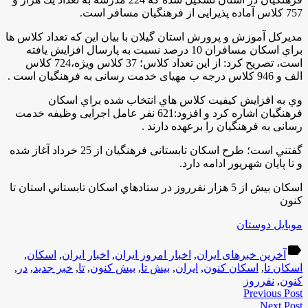
757 کلاس آماده پذیرایی از فرهنگیان مسافر است.
مدیرکل آموزش و پرورش استان گیلان با بيان اين كه تعداد کلاس ها
براي اسكان مسافران 10 درصد نسبت به پارسال افزایش یافته
است، تصريح كرد: از این تعداد کلاس؛ 37 کلاس ویژه،724 کلاس
الف و 946 کلاس درجه ب مهیای خدمت رسانی به فرهنگیان است .
وي به افزایش کیفیت کلاس هاي انتخاب شده براي اسكان
فرهنگيان اشاره كرد و افزود:621 نفر عامل اجرایی وظیفه خدمت
رسانی به فرهنگیان را برعهده دارند .
گفتني است؛ طرح اسکان تابستانی فرهنگیان از 25 خرداد آغاز شده
و تا پایان شهریور ادامه دارد.
اسكان بيش از 5 هزار نفرروز در ستادهاي اسكان تابستاني استان تا
كنون
موبایل دوستان
label
آخرین خبرهای ایران
,
اخبار امروز ایران
,
اخبار ایران
,
اسكان
,
اسكان تا
,
اسكان كنون
,
ایران
,
بيش تا
,
بيش كنون
,
تا
,
خبر جدید
,
در
,
كنون
,
نفرروز
Previous Post
Next Post