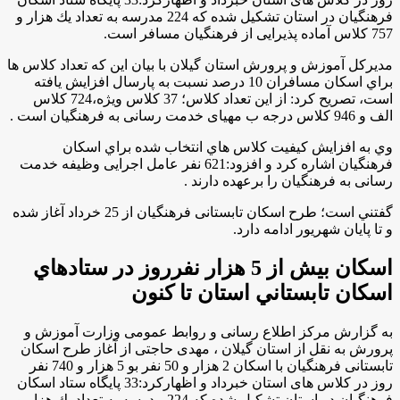
فرهنگیان در استان تشکیل شده که 224 مدرسه به تعداد يك هزار و
757 کلاس آماده پذیرایی از فرهنگیان مسافر است.
مدیرکل آموزش و پرورش استان گیلان با بيان اين كه تعداد کلاس ها
براي اسكان مسافران 10 درصد نسبت به پارسال افزایش یافته
است، تصريح كرد: از این تعداد کلاس؛ 37 کلاس ویژه،724 کلاس
الف و 946 کلاس درجه ب مهیای خدمت رسانی به فرهنگیان است .
وي به افزایش کیفیت کلاس هاي انتخاب شده براي اسكان
فرهنگيان اشاره كرد و افزود:621 نفر عامل اجرایی وظیفه خدمت
رسانی به فرهنگیان را برعهده دارند .
گفتني است؛ طرح اسکان تابستانی فرهنگیان از 25 خرداد آغاز شده
و تا پایان شهریور ادامه دارد.
اسكان بيش از 5 هزار نفرروز در ستادهاي
اسكان تابستاني استان تا كنون
به گزارش مركز اطلاع رسانی و روابط عمومی وزارت آموزش و
پرورش به نقل از استان گیلان ، مهدی حاجتی از آغاز طرح اسکان
تابستانی فرهنگیان با اسكان 2 هزار و 50 نفر بو 5 هزار و 740 نفر
روز در کلاس های استان خبرداد و اظهاركرد:33 پایگاه ستاد اسکان
فرهنگیان در استان تشکیل شده که 224 مدرسه به تعداد يك هزار و