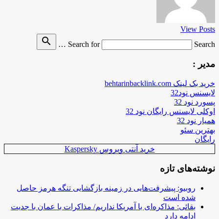
View Posts
search
Search for
Search …
مدیر :
خرید بک لینک behtarinbacklink.com
لایسنس نود32
پسورد نود 32
اوکلی لایسنس رایگان نود 32
همیار نود 32
بهترین سئو
رایگان
خرید آنتی ویروس Kaspersky
نوشته‌های تازه
روبیو: پیشرفت‌هایی در زمینه بازگشایی تنگه هرمز حاصل
شده است
بقائی: مذاکره‌ای با آمریکا نداریم/ مذاکرات با عمان با جدیت
ادامه دارد