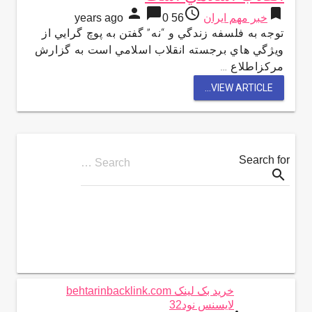
person
chat_bubble
access_time
bookmark
خبر مهم ایران
56 years ago
0
توجه به فلسفه زندگي و “نه” گفتن به پوچ گرايي از
ويژگي هاي برجسته انقلاب اسلامي است به گزارش
مركزاطلاع …
VIEW ARTICLE...
Search for
Search …
search
خرید بک لینک behtarinbacklink.com
لایسنس نود32