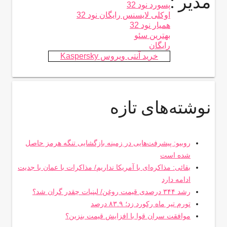
مدیر :
پسورد نود 32
اوکلی لایسنس رایگان نود 32
همیار نود 32
بهترین سئو
رایگان
خرید آنتی ویروس Kaspersky
نوشته‌های تازه
روبیو: پیشرفت‌هایی در زمینه بازگشایی تنگه هرمز حاصل
شده است
بقائی: مذاکره‌ای با آمریکا نداریم/ مذاکرات با عمان با جدیت
ادامه دارد
رشد ۳۴۴ درصدی قیمت روغن/ لبنیات چقدر گران شد؟
تورم تیر ماه رکورد زد؛ ۸۳.۹ درصد
موافقت سران قوا با افزایش قیمت بنزین؟