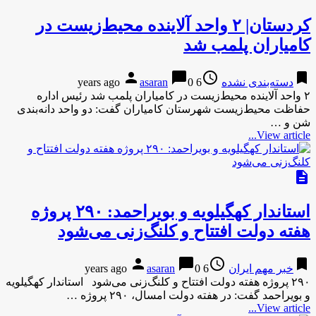
کردستان| ۲ واحد آلاینده محیط‌زیست در
کامیاران پلمب شد
person
chat_bubble
access_time
bookmark
دسته‌بندی نشده
6 years ago
0
asaran
۲ واحد آلاینده محیط‌زیست در کامیاران پلمب شد رئیس اداره
حفاظت محیط‌زیست شهرستان کامیاران گفت: دو واحد دانه‌بندی
شن و …
View article...
description
استاندار کهگیلویه و بویراحمد: ۲۹۰ پروژه
‌هفته دولت افتتاح و کلنگ‌زنی می‌شود‌
person
chat_bubble
access_time
bookmark
خبر مهم ایران
6 years ago
0
asaran
۲۹۰ پروژه ‌هفته دولت افتتاح و کلنگ‌زنی می‌شود‌ استاندار کهگیلویه
و بویراحمد گفت: در هفته دولت امسال، ۲۹۰ پروژه …
View article...