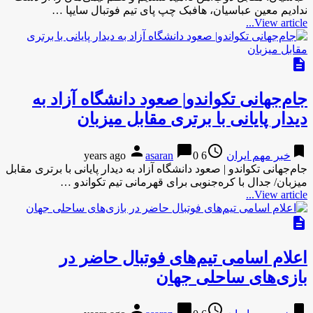
ندادیم معین عباسیان، هافبک چپ پای تیم فوتبال سایپا …
View article...
description
جام‌جهانی تکواندو| صعود دانشگاه آزاد به
دیدار پایانی با برتری مقابل میزبان
person
chat_bubble
access_time
bookmark
خبر مهم ایران
6 years ago
0
asaran
جام‌جهانی تکواندو | صعود دانشگاه آزاد به دیدار پایانی با برتری مقابل
میزبان/ جدال با کره‌جنوبی برای قهرمانی تیم تکواندو …
View article...
description
اعلام اسامی تیم‌های فوتبال حاضر در
بازی‌های ساحلی جهان
person
chat_bubble
access_time
bookmark