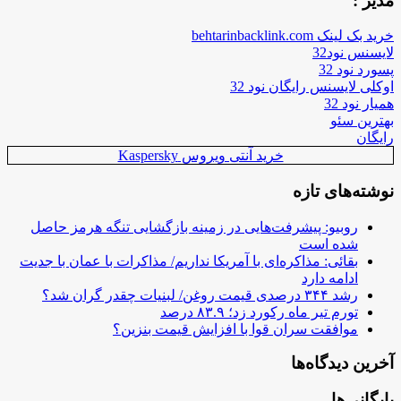
مدیر :
خرید بک لینک behtarinbacklink.com
لایسنس نود32
پسورد نود 32
اوکلی لایسنس رایگان نود 32
همیار نود 32
بهترین سئو
رایگان
خرید آنتی ویروس Kaspersky
نوشته‌های تازه
روبیو: پیشرفت‌هایی در زمینه بازگشایی تنگه هرمز حاصل
شده است
بقائی: مذاکره‌ای با آمریکا نداریم/ مذاکرات با عمان با جدیت
ادامه دارد
رشد ۳۴۴ درصدی قیمت روغن/ لبنیات چقدر گران شد؟
تورم تیر ماه رکورد زد؛ ۸۳.۹ درصد
موافقت سران قوا با افزایش قیمت بنزین؟
آخرین دیدگاه‌ها
بایگانی‌ها