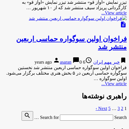
تیزر نمایش «آواز قو» منتشر شد تیزر نمایش «آواز قو» به
کارگردانی پریزاد سیف منتشر شد که از ۱۰ شهریور …
View article...
description
فراخوان اولین سوگواره حماسی اربعین
منتشر شد
person
chat_bubble
access_time
bookmark
خبر مهم ایران
6 years ago
0
asaran
فراخوان اولین سوگواره حماسی اربعین منتشر شد نخستین
سوگواره حماسی اربعین در ۵ بخش هنری مختلف برگزار می‌شود.
اولین سوگواره …
View article...
راهبری نوشته‌ها
Next ›
5
…
3
2
1
search
Search for
Search …