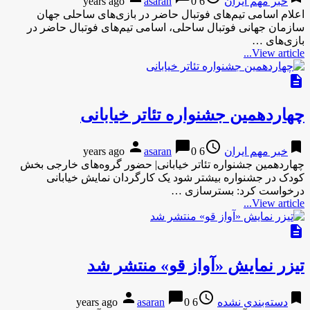
خبر مهم ایران
6 years ago
0
asaran
اعلام اسامی تیم‌های فوتبال حاضر در بازی‌های ساحلی جهان
سازمان جهانی فوتبال ساحلی، اسامی تیم‌های فوتبال حاضر در
بازی‌های …
View article...
description
چهاردهمین جشنواره تئاتر خیابانی
person
chat_bubble
access_time
bookmark
خبر مهم ایران
6 years ago
0
asaran
چهاردهمین جشنواره تئاتر خیابانی| حضور گروه‌های خارجی بخش
کودک در جشنواره بیشتر شود یک کارگردان نمایش خیابانی
درخواست کرد: بسترسازی …
View article...
description
تیزر نمایش «آواز قو» منتشر شد
person
chat_bubble
access_time
bookmark
دسته‌بندی نشده
6 years ago
0
asaran