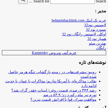
Search for
Search …
مدیر :
خرید بک لینک behtarinbacklink.com
لایسنس نود32
پسورد نود 32
اوکلی لایسنس رایگان نود 32
همیار نود 32
بهترین سئو
رایگان
خرید آنتی ویروس Kaspersky
نوشته‌های تازه
روبیو: پیشرفت‌هایی در زمینه بازگشایی تنگه هرمز حاصل
شده است
بقائی: مذاکره‌ای با آمریکا نداریم/ مذاکرات با عمان با جدیت
ادامه دارد
رشد ۳۴۴ درصدی قیمت روغن/ لبنیات چقدر گران شد؟
تورم تیر ماه رکورد زد؛ ۸۳.۹ درصد
موافقت سران قوا با افزایش قیمت بنزین؟