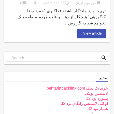
chat_bubble
person
access_time
bookmark
خبر مهم ایران
56 years ago
0
تربیت باید ماندگار باشد/ فداکاری “حمید رضا
گنگوزهی” هیچگاه از ذهن و قلب مردم منطقه پاک
نخواهد شد به گزارش …
View article...
Search
search
Search …
for
مدیر :
خرید بک لینک behtarinbacklink.com
لایسنس نود32
پسورد نود 32
اوکلی لایسنس رایگان نود 32
همیار نود 32
بهترین سئو