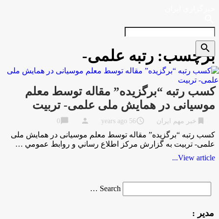
خبرگزاری ایران
search
search
برچسب:
رتبه علمی-
کسب رتبه “برگزیده” مقاله توسط معلم
موسیانی در همایش ملی علمی- تربیت
chat_bubble
person
access_time
bookmark
خبر مهم ایران
56 years ago
0
کسب رتبه “برگزیده” مقاله توسط معلم موسیانی در همایش ملی
علمی- تربیت به گزارش مركز اطلاع رساني و روابط عمومي …
View article...
Search
Search …
for
مدیر :