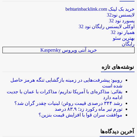
خرید بک لینک behtarinbacklink.com
لایسنس نود32
پسورد نود 32
اوکلی لایسنس رایگان نود 32
همیار نود 32
بهترین سئو
رایگان
خرید آنتی ویروس Kaspersky
نوشته‌های تازه
روبیو: پیشرفت‌هایی در زمینه بازگشایی تنگه هرمز حاصل
شده است
بقائی: مذاکره‌ای با آمریکا نداریم/ مذاکرات با عمان با جدیت
ادامه دارد
رشد ۳۴۴ درصدی قیمت روغن/ لبنیات چقدر گران شد؟
تورم تیر ماه رکورد زد؛ ۸۳.۹ درصد
موافقت سران قوا با افزایش قیمت بنزین؟
آخرین دیدگاه‌ها