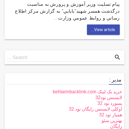
پيام تسليت وزير آموزش و پرورش به مناسبت
درگذشت همسر شهيد”بابايي” به گزارش مركز اطلاع
رساني و روابط عمومي وزارت …
View article...
Search
search
Search …
for
مدیر :
خرید بک لینک behtarinbacklink.com
لایسنس نود32
پسورد نود 32
اوکلی لایسنس رایگان نود 32
همیار نود 32
بهترین سئو
رایگان