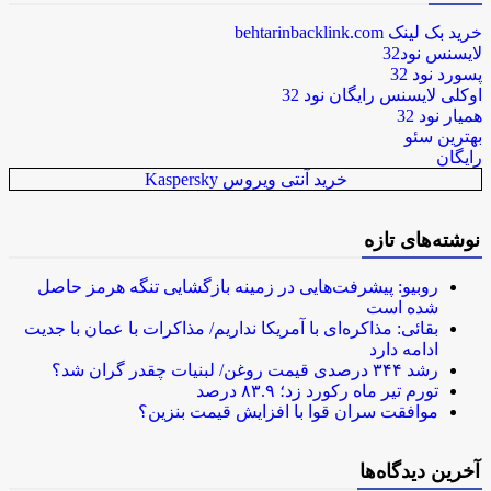
خرید بک لینک behtarinbacklink.com
لایسنس نود32
پسورد نود 32
اوکلی لایسنس رایگان نود 32
همیار نود 32
بهترین سئو
رایگان
خرید آنتی ویروس Kaspersky
نوشته‌های تازه
روبیو: پیشرفت‌هایی در زمینه بازگشایی تنگه هرمز حاصل
شده است
بقائی: مذاکره‌ای با آمریکا نداریم/ مذاکرات با عمان با جدیت
ادامه دارد
رشد ۳۴۴ درصدی قیمت روغن/ لبنیات چقدر گران شد؟
تورم تیر ماه رکورد زد؛ ۸۳.۹ درصد
موافقت سران قوا با افزایش قیمت بنزین؟
آخرین دیدگاه‌ها