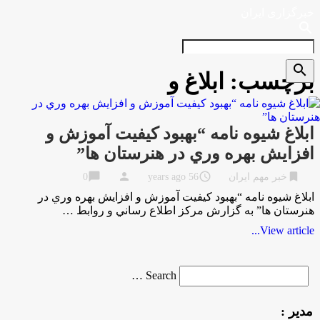
خبرگزاری ایران
search
search
برچسب:
ابلاغ و
ابلاغ شيوه نامه “بهبود كيفيت آموزش و
افزايش بهره وري در هنرستان ها”
chat_bubble
person
access_time
bookmark
خبر مهم ایران
56 years ago
0
ابلاغ شيوه نامه “بهبود كيفيت آموزش و افزايش بهره وري در
هنرستان ها” به گزارش مركز اطلاع رساني و روابط …
View article...
Search
Search …
for
مدیر :