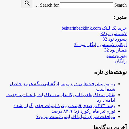
search
Search for
Search …
مدیر :
خرید بک لینک behtarinbacklink.com
لایسنس نود32
پسورد نود 32
اوکلی لایسنس رایگان نود 32
همیار نود 32
بهترین سئو
رایگان
نوشته‌های تازه
روبیو: پیشرفت‌هایی در زمینه بازگشایی تنگه هرمز حاصل
شده است
بقائی: مذاکره‌ای با آمریکا نداریم/ مذاکرات با عمان با جدیت
ادامه دارد
رشد ۳۴۴ درصدی قیمت روغن/ لبنیات چقدر گران شد؟
تورم تیر ماه رکورد زد؛ ۸۳.۹ درصد
موافقت سران قوا با افزایش قیمت بنزین؟
آخرین دیدگاه‌ها