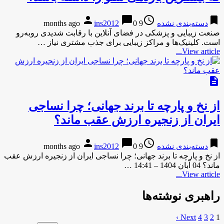
person
chat_bubble
access_time
bookmark
دسته‌بندی نشده
9 months ago
0
ins2012
صنعت زیبایی و پزشکی در فضای آنلاین با رقابت شدیدی روبه‌رو
است. کلینیک‌ها و مراکز زیبایی برای جذب مشتری نیاز …
View article...
description
از نخ و پارچه تا برند جهانی؛ چرا نساجی
ایران از زنجیره ارزش عقب ماند؟
person
chat_bubble
access_time
bookmark
دسته‌بندی نشده
9 months ago
0
ins2012
از نخ و پارچه تا برند جهانی؛ چرا نساجی ایران از زنجیره ارزش عقب
ماند؟ 04 آبان 1404 – 14:41 …
View article...
راهبری نوشته‌ها
Next ›
4
3
2
1