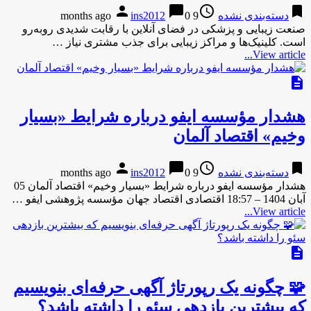
person
chat_bubble
access_time
bookmark
دسته‌بندی نشده
9 months ago
0
ins2012
صنعت زیبایی و پزشکی در فضای آنلاین با رقابت شدیدی روبه‌رو
است. کلینیک‌ها و مراکز زیبایی برای جذب مشتری نیاز …
View article...
description
هشدار مؤسسه ایفو درباره شرایط «بسیار
وخیم» اقتصاد آلمان
person
chat_bubble
access_time
bookmark
دسته‌بندی نشده
9 months ago
0
ins2012
هشدار مؤسسه ایفو درباره شرایط «بسیار وخیم» اقتصاد آلمان 05
آبان 1404 – 18:57 اقتصادی اقتصاد جهان مؤسسه پژوهشی ایفو …
View article...
description
🧩 چگونه یک رپورتاژ آگهی حرفه‌ای بنویسیم
که بیشترین بازدهی سئو را داشته باشد؟