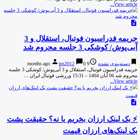
View article...
description
جریمه فدراسیون فوتبال، استقلال و 3
آبی‌پوش/ کوشکی 3 جلسه محروم شد
person
chat_bubble
access_time
bookmark
دسته‌بندی نشده
9 months ago
0
ins2012
جریمه فدراسیون فوتبال، استقلال و 3 آبی‌پوش/ کوشکی 3 جلسه
محروم شد 06 آبان 1404 – 15:31 ورزشی فوتبال ایران …
View article...
description
⚡ بک لینک ارزان بخریم یا نه؟ حقیقت پشت
بک لینک‌های ارزان قیمت