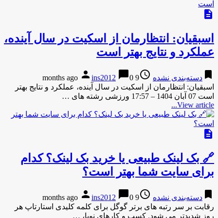
description
اسبقیان: انتظارمان از اسکیت در سال آینده،
عملکرد و نتایج بهتر است
person
chat_bubble
access_time
bookmark
دسته‌بندی نشده
9 months ago
0
ins2012
اسبقیان: انتظارمان از اسکیت در سال آینده، عملکرد و نتایج بهتر
است 07 آبان 1404 – 17:57 ورزشی رشته های …
View article...
description
🔗 بک لینک طبیعی یا خرید بک لینک؟ کدام
برای سایت شما بهتر است؟
person
chat_bubble
access_time
bookmark
دسته‌بندی نشده
9 months ago
0
ins2012
رقابت بر سر رتبه های برتر گوگل برای کلمه کلیدی استارتاپ هر
روز شدیدتر می شود. کسب و کارهای نوپا، …