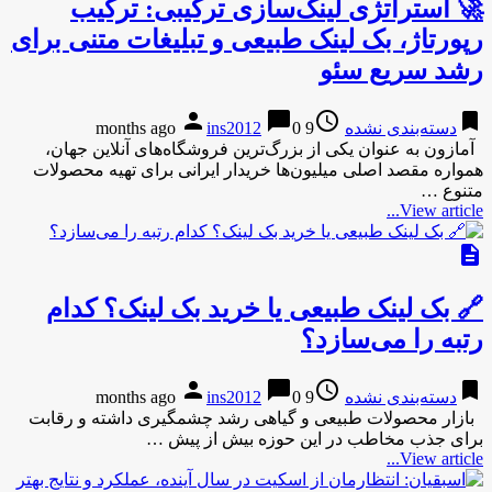
🚀 استراتژی لینک‌سازی ترکیبی: ترکیب
رپورتاژ، بک لینک طبیعی و تبلیغات متنی برای
رشد سریع سئو
person
chat_bubble
access_time
bookmark
دسته‌بندی نشده
9 months ago
0
ins2012
آمازون به عنوان یکی از بزرگ‌ترین فروشگاه‌های آنلاین جهان،
همواره مقصد اصلی میلیون‌ها خریدار ایرانی برای تهیه محصولات
متنوع …
View article...
description
🔗 بک لینک طبیعی یا خرید بک لینک؟ کدام
رتبه را می‌سازد؟
person
chat_bubble
access_time
bookmark
دسته‌بندی نشده
9 months ago
0
ins2012
بازار محصولات طبیعی و گیاهی رشد چشمگیری داشته و رقابت
برای جذب مخاطب در این حوزه بیش از پیش …
View article...