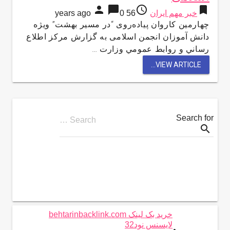
person
chat_bubble
access_time
bookmark
خبر مهم ایران
56 years ago
0
چهارمین کاروان پیاده‌روی “در مسیر بهشت” ویژه
دانش آموزان انجمن اسلامی به گزارش مركز اطلاع
رساني و روابط عمومي وزارت …
VIEW ARTICLE...
Search for
Search …
search
خرید بک لینک behtarinbacklink.com
لایسنس نود32