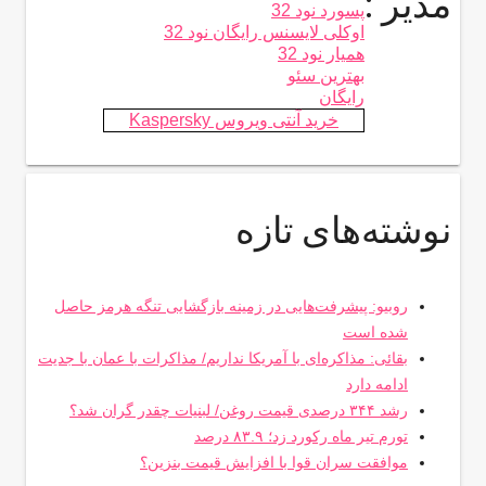
مدیر :
پسورد نود 32
اوکلی لایسنس رایگان نود 32
همیار نود 32
بهترین سئو
رایگان
خرید آنتی ویروس Kaspersky
نوشته‌های تازه
روبیو: پیشرفت‌هایی در زمینه بازگشایی تنگه هرمز حاصل
شده است
بقائی: مذاکره‌ای با آمریکا نداریم/ مذاکرات با عمان با جدیت
ادامه دارد
رشد ۳۴۴ درصدی قیمت روغن/ لبنیات چقدر گران شد؟
تورم تیر ماه رکورد زد؛ ۸۳.۹ درصد
موافقت سران قوا با افزایش قیمت بنزین؟