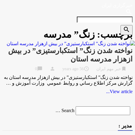
خبرگزاری ایران
search
search
برچسب:
زنگ” مدرسه
نواخته شدن زنگ” استکبارستیزی” در بیش
ازهزار مدرسه استان
chat_bubble
person
access_time
bookmark
خبر مهم ایران
56 years ago
0
نواخته شدن زنگ” استکبارستیزی” در بیش ازهزار مدرسه استان به
گزارش مركز اطلاع رساني و روابط عمومي وزارت آموزش و …
View article...
Search
Search …
for
مدیر :