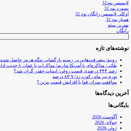
لایسنس نود32
پسورد نود 32
اوکلی لایسنس رایگان نود 32
همیار نود 32
بهترین سئو
رایگان
نوشته‌های تازه
روبیو: پیشرفت‌هایی در زمینه بازگشایی تنگه هرمز حاصل شده
بقائی: مذاکره‌ای با آمریکا نداریم/ مذاکرات با عمان با جدیت ادام
رشد ۳۴۴ درصدی قیمت روغن/ لبنیات چقدر گران شد؟
تورم تیر ماه رکورد زد؛ ۸۳.۹ درصد
موافقت سران قوا با افزایش قیمت بنزین؟
آخرین دیدگاه‌ها
بایگانی‌ها
آگوست 2026
جولای 2026
ژوئن 2026