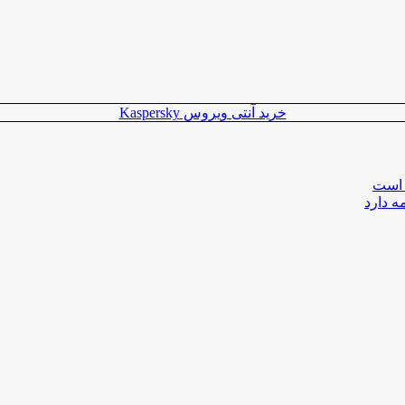
خرید آنتی ویروس Kaspersky
 است
ه دارد