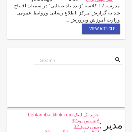
مدرسه 12 کلاسه “زنده‌ یاد صفایی” در سمنان افتتاح
شد به گزارش مركز اطلاع رسانی وروابط عمومی
وزارت آموزش وپرورش …
VIEW ARTICLE...
search
Search
Search …
for
خرید بک لینک behtarinbacklink.com
لایسنس نود32
مدیر :
پسورد نود 32