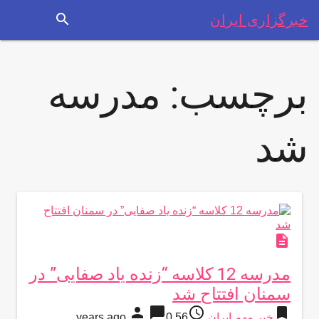
search
خبرگزاری ایران
برچسب:
مدرسه
شد
description
مدرسه 12 کلاسه “زنده‌ یاد صفایی” در
سمنان افتتاح شد
person
chat_bubble
access_time
bookmark
خبر مهم ایران
56 years ago
0