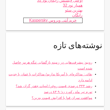
اوکلی لایسنس رایگان نود 32
همیار نود 32
بهترین سئو
رایگان
خرید آنتی ویروس Kaspersky
نوشته‌های تازه
روبیو: پیشرفت‌هایی در زمینه بازگشایی تنگه هرمز حاصل
شده است
بقائی: مذاکره‌ای با آمریکا نداریم/ مذاکرات با عمان با جدیت
ادامه دارد
رشد ۳۴۴ درصدی قیمت روغن/ لبنیات چقدر گران شد؟
تورم تیر ماه رکورد زد؛ ۸۳.۹ درصد
موافقت سران قوا با افزایش قیمت بنزین؟