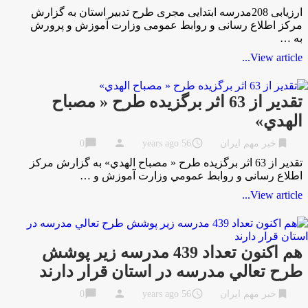
ارزیابی 208مدرسه ابتدایی مجری طرح تدبیر استان به گزارش
مركز اطلاع رسانی و روابط عمومی وزارت آموزش و پرورش
به …
View article...
تقدير از 63 اثر برگزيده طرح « مصباح
الهدي»
chat_bubble
person
access_time
bookmark
خبر مهم ایران
56 years ago
0
تقدير از 63 اثر برگزيده طرح « مصباح الهدي» به گزارش مركز
اطلاع رسانی و روابط عمومي وزارت آموزش و …
View article...
هم اکنون تعداد 439 مدرسه زير پوشش
طرح تعالي مدرسه در استان قرار دارند
chat_bubble
person
access_time
bookmark
خبر مهم ایران
56 years ago
0