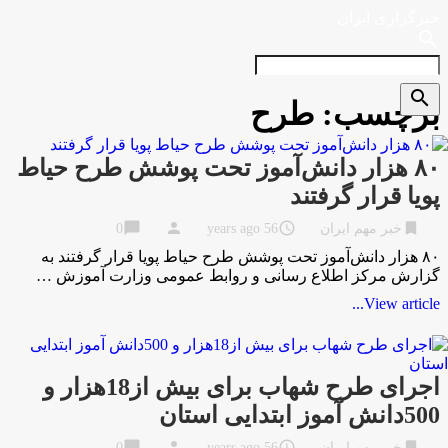
خبرگزاری ایران
search
search
برچسب:
طرح
۸۰ هزار دانش‌آموز تحت پوشش طرح حیاط
پویا قرار گرفتند
chat_bubble
person
access_time
bookmark
خبر مهم ایران
56 years ago
0
۸۰ هزار دانش‌آموز تحت پوشش طرح حیاط پویا قرار گرفتند به
گزارش مرکز اطلاع رسانی و روابط عمومی وزارت آموزش …
View article...
اجرای طرح شهاب برای بیش از18هزار و
500دانش آموز ابتدایی استان
chat_bubble
person
access_time
bookmark
خبر مهم ایران
56 years ago
0