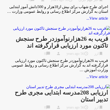
اجرای طرح شهاب برای بیش از18هزار و 500دانش آموز ابتدایی
استان به گزارش مرکز اطلاع رسانی و روابط عمومی وزارت …
View article...
قریب به 26هزارنوآموزدر طرح سنجش
تاکنون مورد ارزیابی قرارگرفته اند
chat_bubble
person
access_time
bookmark
ارز
56 years ago
0
قریب به 26هزارنوآموزدر طرح سنجش تاکنون مورد ارزیابی
قرارگرفته اند به گزارش مركز اطلاع رسانی و روابط عمومی
وزارت آموزش …
View article...
ارزیابی 208مدرسه ابتدایی مجری طرح
تدبیر استان
chat_bubble
person
access_time
bookmark
ارز
56 years ago
0