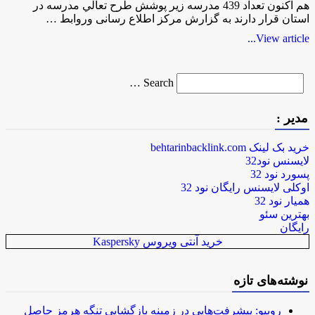
هم اکنون تعداد 439 مدرسه زير پوشش طرح تعالي مدرسه در
استان قرار دارند به گزارش مركز اطلاع رسانی وروابط …
View article...
Search
Search …
for
مدیر :
خرید بک لینک behtarinbacklink.com
لایسنس نود32
پسورد نود 32
اوکلی لایسنس رایگان نود 32
همیار نود 32
بهترین سئو
رایگان
خرید آنتی ویروس Kaspersky
نوشته‌های تازه
روبیو: پیشرفت‌هایی در زمینه بازگشایی تنگه هرمز حاصل