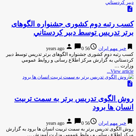
description
كسب رتبه دوم کشوری جشنواره الگوهای
برتر تدریس توسط دبير كردستاني
person
chat_bubble
access_time
bookmark
خبر مهم ایران
56 years ago
0
كسب رتبه دوم کشوری جشنواره الگوهای برتر تدریس توسط دبير
كردستاني به گزارش مركز اطلاع رسانی و روابط عمومي
وزارت …
View article...
description
روش الگوی تدریس برتر به سمت تربیت
انسان ها برود
person
chat_bubble
access_time
bookmark
خبر مهم ایران
56 years ago
0
روش الگوی تدریس برتر به سمت تربیت انسان ها برود به گزارش
مركز اطلاع رسانی و روابط عمومی وزارت آموزش …