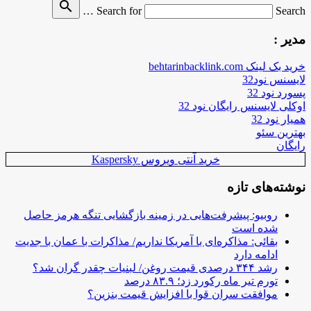
search
Search for
Search …
مدیر :
خرید بک لینک behtarinbacklink.com
لایسنس نود32
پسورد نود 32
اوکلی لایسنس رایگان نود 32
همیار نود 32
بهترین سئو
رایگان
خرید آنتی ویروس Kaspersky
نوشته‌های تازه
روبیو: پیشرفت‌هایی در زمینه بازگشایی تنگه هرمز حاصل
شده است
بقائی: مذاکره‌ای با آمریکا نداریم/ مذاکرات با عمان با جدیت
ادامه دارد
رشد ۳۴۴ درصدی قیمت روغن/ لبنیات چقدر گران شد؟
تورم تیر ماه رکورد زد؛ ۸۳.۹ درصد
موافقت سران قوا با افزایش قیمت بنزین؟