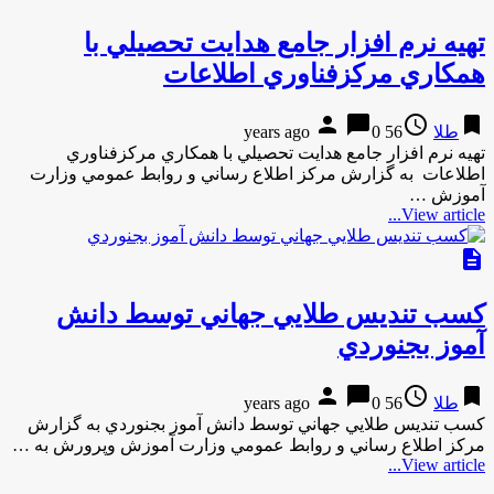
تهيه نرم افزار جامع هدايت تحصيلي با
همكاري مركزفناوري اطلاعات
person
chat_bubble
access_time
bookmark
طلا
56 years ago
0
تهيه نرم افزار جامع هدايت تحصيلي با همكاري مركزفناوري
اطلاعات به گزارش مركز اطلاع رساني و روابط عمومي وزارت
آموزش …
View article...
description
كسب تنديس طلايي جهاني توسط دانش
آموز بجنوردي
person
chat_bubble
access_time
bookmark
طلا
56 years ago
0
كسب تنديس طلايي جهاني توسط دانش آموز بجنوردي به گزارش
مركز اطلاع رساني و روابط عمومي وزارت آموزش وپرورش به …
View article...