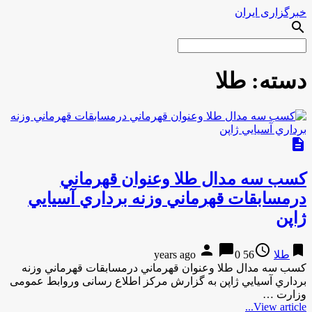
خبرگزاری ایران
search
دسته:
طلا
description
کسب سه مدال طلا وعنوان قهرماني
درمسابقات قهرماني وزنه برداري آسيايي
ژاپن
person
chat_bubble
access_time
bookmark
طلا
56 years ago
0
کسب سه مدال طلا وعنوان قهرماني درمسابقات قهرماني وزنه
برداري آسيايي ژاپن به گزارش مركز اطلاع رسانی وروابط عمومی
وزارت …
View article...