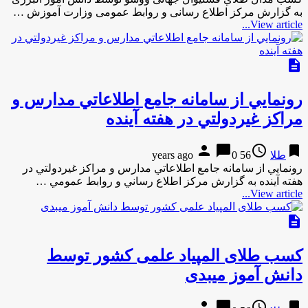
به گزارش مركز اطلاع رسانی و روابط عمومی وزارت آموزش …
View article...
description
رونمايي از سامانه جامع اطلاعاتي مدارس و
مراكز غيردولتي در هفته آينده
person
chat_bubble
access_time
bookmark
طلا
56 years ago
0
رونمايي از سامانه جامع اطلاعاتي مدارس و مراكز غيردولتي در
هفته آينده به گزارش مركز اطلاع رساني و روابط عمومي …
View article...
description
کسب طلای المپیاد علمی کشور توسط
دانش آموز میبدی
person
chat_bubble
access_time
bookmark