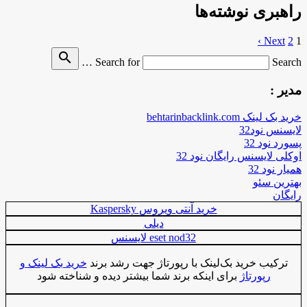
راهبری نوشته‌ها
Next ›
2
1
search
Search for
Search …
مدیر :
خرید بک لینک behtarinbacklink.com
لایسنس نود32
پسورد نود 32
اوکلی لایسنس رایگان نود 32
همیار نود 32
بهترین سئو
رایگان
خرید آنتی ویروس Kaspersky
دیلی
eset nod32 لایسنس
ترکیب خرید بک‌لینک با رپورتاژ جهت رشد برند
خرید بک لینک و
رپورتاژ
برای اینکه برند شما بیشتر دیده و شناخته شود