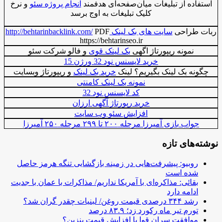
استفاده از تبلیغات میان‌صفحه‌ای هدفمند
انجام پروژه سئو
و نرخ
کلیک تبلیغات به اوج برسد
ربات طراحی
سایت های بک لینک http://behtarinbacklink.com/
PDF
https://behtarinseo.ir
نمونه ریپورتاژ اگهی
بک لینک قوی
و فالو شرکت سئو
خرید لایسنس نود 32 ورژن 15
چگونه بک لینک بگیریم؟ لینک
خرید بک لینک
و ریپورتاژ وبسایت
نمونه بک لینک کامنتی
کد لایسنس نود 32
خرید رپورتاژ آگهی ارزان
افزایش سئو وب سایت
جواب بازی آمیرزا مرحله ۲۰۰ تا ۲۹۹ مرحله ۲۵۰ آمیرزا
نوشته‌های تازه
روبیو: پیشرفت‌هایی در زمینه بازگشایی تنگه هرمز حاصل
شده است
بقائی: مذاکره‌ای با آمریکا نداریم/ مذاکرات با عمان با جدیت
ادامه دارد
رشد ۳۴۴ درصدی قیمت روغن/ لبنیات چقدر گران شد؟
تورم تیر ماه رکورد زد؛ ۸۳.۹ درصد
موافقت سران قوا با افزایش قیمت بنزین؟