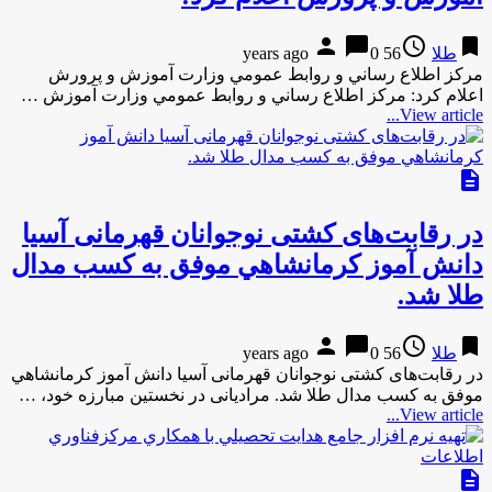
person
chat_bubble
access_time
bookmark
طلا
56 years ago
0
مركز اطلاع رساني و روابط عمومي وزارت آموزش و پرورش
اعلام كرد: مركز اطلاع رساني و روابط عمومي وزارت آموزش …
View article...
description
در رقابت‌های کشتی نوجوانان قهرمانی آسیا
دانش آموز كرمانشاهي موفق به کسب مدال
طلا شد.
person
chat_bubble
access_time
bookmark
طلا
56 years ago
0
در رقابت‌های کشتی نوجوانان قهرمانی آسیا دانش آموز كرمانشاهي
موفق به کسب مدال طلا شد. مرادیانی در نخستین مبارزه خود، …
View article...
description