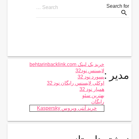
Search for
Search …
search
خرید بک لینک behtarinbacklink.com
لایسنس نود32
مدیر :
پسورد نود 32
اوکلی لایسنس رایگان نود 32
همیار نود 32
بهترین سئو
رایگان
خرید آنتی ویروس Kaspersky