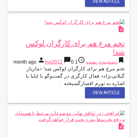
VIEW ARTICLE...
description
تخم مرغ هم برای کارگران لوکس
شد!
person
chat_bubble
access_time
bookmark
دسته‌بندی نشده
1 month ago
0
ins2012
تخم مرغ هم برای کارگران لوکس شد! «مازیار
گیلانی‌نژاد» فعال کارگری در گفت‌و‌گو با ایلنا با
اشاره به تورم افسارگسیخته …
VIEW ARTICLE...
description