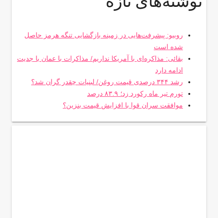
نوشته‌های تازه
روبیو: پیشرفت‌هایی در زمینه بازگشایی تنگه هرمز حاصل
شده است
بقائی: مذاکره‌ای با آمریکا نداریم/ مذاکرات با عمان با جدیت
ادامه دارد
رشد ۳۴۴ درصدی قیمت روغن/ لبنیات چقدر گران شد؟
تورم تیر ماه رکورد زد؛ ۸۳.۹ درصد
موافقت سران قوا با افزایش قیمت بنزین؟