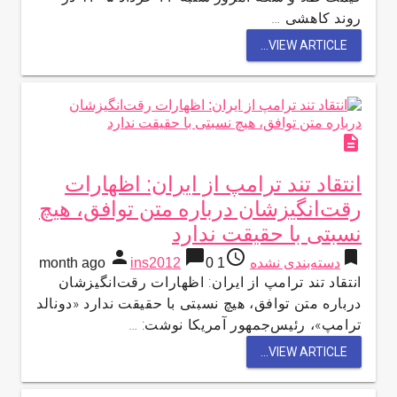
روند کاهشی …
VIEW ARTICLE...
description
انتقاد تند ترامپ از ایران: اظهارات
رقت‌انگیزشان درباره متن توافق، هیچ
نسبتی با حقیقت ندارد
person
chat_bubble
access_time
bookmark
دسته‌بندی نشده
1 month ago
0
ins2012
انتقاد تند ترامپ از ایران: اظهارات رقت‌انگیزشان
درباره متن توافق، هیچ نسبتی با حقیقت ندارد «دونالد
ترامپ»، رئیس‌جمهور آمریکا نوشت: …
VIEW ARTICLE...