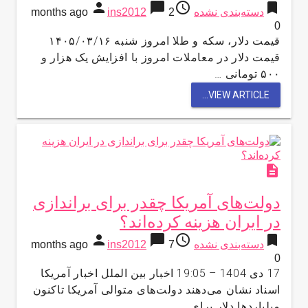
person
chat_bubble
access_time
bookmark
دسته‌بندی نشده
2 months ago
ins2012
0
قیمت دلار، سکه و طلا امروز شنبه ۱۴۰۵/۰۳/۱۶
قیمت دلار در معاملات امروز با افزایش یک هزار و
۵۰۰ تومانی …
VIEW ARTICLE...
description
دولت‌های آمریکا چقدر برای براندازی
در ایران هزینه کرده‌اند؟
person
chat_bubble
access_time
bookmark
دسته‌بندی نشده
7 months ago
ins2012
0
17 دی 1404 – 19:05 اخبار بین الملل اخبار آمریکا
اسناد نشان می‌دهند دولت‌های متوالی آمریکا تاکنون
میلیاردها دلار برای …