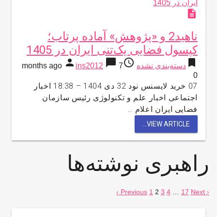
description
ناهید2 و «پژوهش» آماده پرتاب؛
کپسول فضایی یک‌تنی ایران در 1405
person
chat_bubble
access_time
bookmark
دسته‌بندی نشده
7 months ago
ins2012
0
07 خرید لایسنس نود 32 دی 1404 – 18:38 اخبار
اجتماعی اخبار علم و تکنولوژی رئیس سازمان
فضایی ایران اعلام …
VIEW ARTICLE...
راهبری نوشته‌ها
1
2
3
4
…
17
Next ›
‹ Previous