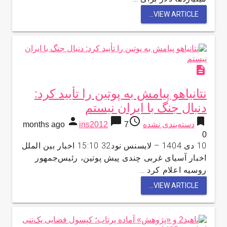
VIEW ARTICLE...
description
نتانیاهو پیامش به پوتین را تأیید کرد:
دنبال جنگ با ایران نیستم
person
chat_bubble
access_time
bookmark
دسته‌بندی نشده
7 months ago
ins2012
0
10 دی 1404 – لایسنس نود32 15:10 اخبار بین الملل
اخبار آسیای غربی چندی پیش پوتین، رئیس‌جمهور
روسیه اعلام کرد …
VIEW ARTICLE...