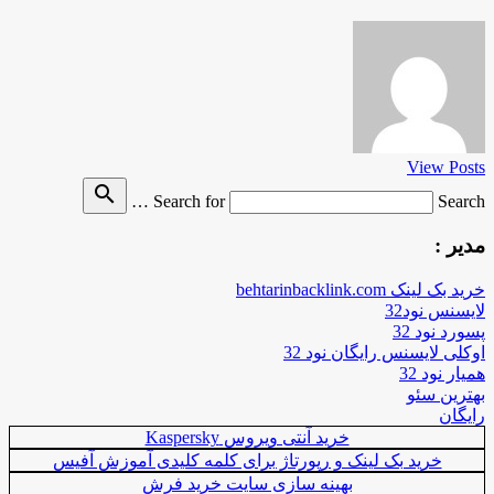
View Posts
search
Search for
Search …
مدیر :
خرید بک لینک behtarinbacklink.com
لایسنس نود32
پسورد نود 32
اوکلی لایسنس رایگان نود 32
همیار نود 32
بهترین سئو
رایگان
خرید آنتی ویروس Kaspersky
خرید بک لینک و رپورتاژ برای کلمه کلیدی آموزش آفیس
بهینه سازی سایت خرید فرش