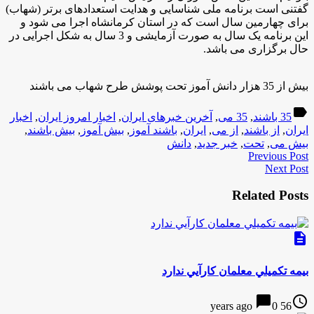
گفتنی است برنامه ملی شناسایی و هدایت استعدادهای برتر (شهاب)
برای چهارمین سال است که در استان کرمانشاه اجرا می شود و
این برنامه یک سال به صورت آزمایشی و 3 سال به شکل اجرایی در
حال برگزاری می باشد
.
بیش از 35 هزار دانش آموز تحت پوشش طرح شهاب می باشند
label
35 باشند
,
35 می
,
آخرین خبرهای ایران
,
اخبار امروز ایران
,
اخبار
ایران
,
از باشند
,
از می
,
ایران
,
باشند آموز
,
بیش آموز
,
بیش باشند
,
بیش می
,
تحت
,
خبر جدید
,
دانش
Previous Post
Next Post
Related Posts
description
بيمه تكميلي معلمان كارآيي ندارد
chat_bubble
access_time
0
56 years ago