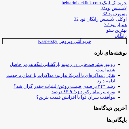
خرید بک لینک behtarinbacklink.com
لایسنس نود32
پسورد نود 32
اوکلی لایسنس رایگان نود 32
همیار نود 32
بهترین سئو
رایگان
خرید آنتی ویروس Kaspersky
نوشته‌های تازه
روبیو: پیشرفت‌هایی در زمینه بازگشایی تنگه هرمز حاصل
شده است
بقائی: مذاکره‌ای با آمریکا نداریم/ مذاکرات با عمان با جدیت
ادامه دارد
رشد ۳۴۴ درصدی قیمت روغن/ لبنیات چقدر گران شد؟
تورم تیر ماه رکورد زد؛ ۸۳.۹ درصد
موافقت سران قوا با افزایش قیمت بنزین؟
آخرین دیدگاه‌ها
بایگانی‌ها