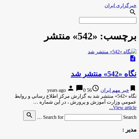
خبرگزاری ایران
search
برچسب:
«542» منتشر
description
نگاه «542» منتشر شد
person
chat_bubble
access_time
bookmark
خبر مهم ایران
56 years ago
0
نگاه «542» منتشر شد به گزارش مركز اطلاع رساني و روابط
عمومي وزارت آموزش و پرورش ، در اين شماره …
View article...
search
Search for
Search …
مدیر :