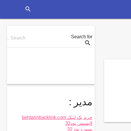
search
Search for
Search …
search
مدیر :
خرید بک لینک behtarinbacklink.com
لایسنس نود32
پسورد نود 32