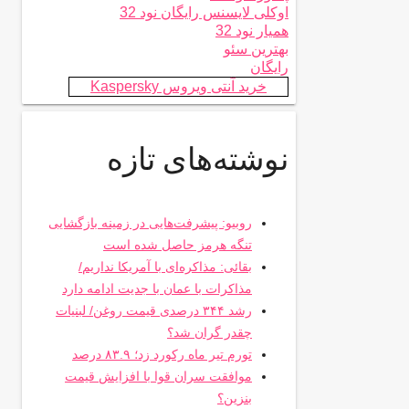
اوکلی لایسنس رایگان نود 32
همیار نود 32
بهترین سئو
رایگان
خرید آنتی ویروس Kaspersky
نوشته‌های تازه
روبیو: پیشرفت‌هایی در زمینه بازگشایی
تنگه هرمز حاصل شده است
بقائی: مذاکره‌ای با آمریکا نداریم/
مذاکرات با عمان با جدیت ادامه دارد
رشد ۳۴۴ درصدی قیمت روغن/ لبنیات
چقدر گران شد؟
تورم تیر ماه رکورد زد؛ ۸۳.۹ درصد
موافقت سران قوا با افزایش قیمت
بنزین؟