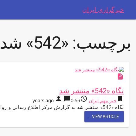
خبرگزاری ایران
برچسب:
«542» شد
description
نگاه «542» منتشر شد
person
chat_bubble
access_time
bookmark
خبر مهم ایران
56 years ago
0
نگاه «542» منتشر شد به گزارش مركز اطلاع رساني و روابط عمومي وزارت آموزش و پرورش ، در اين شماره …
VIEW ARTICLE...