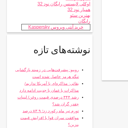
اوکلی لایسنس رایگان نود 32
همیار نود 32
بهترین سئو
رایگان
خرید آنتی ویروس Kaspersky
نوشته‌های تازه
روبیو: پیشرفت‌هایی در زمینه بازگشایی
تنگه هرمز حاصل شده است
بقائی: مذاکره‌ای با آمریکا نداریم/
مذاکرات با عمان با جدیت ادامه دارد
رشد ۳۴۴ درصدی قیمت روغن/ لبنیات
چقدر گران شد؟
تورم تیر ماه رکورد زد؛ ۸۳.۹ درصد
موافقت سران قوا با افزایش قیمت
بنزین؟