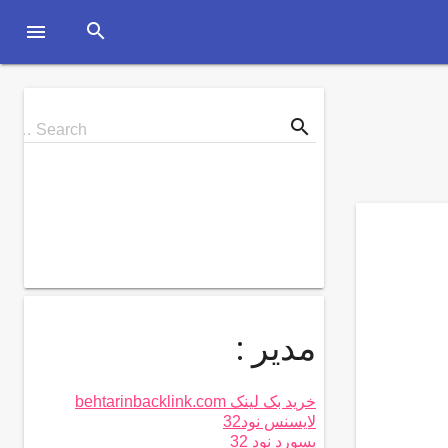
search

search
Search
Search …
for
مدیر :
خرید بک لینک behtarinbacklink.com
لایسنس نود32
پسورد نود 32