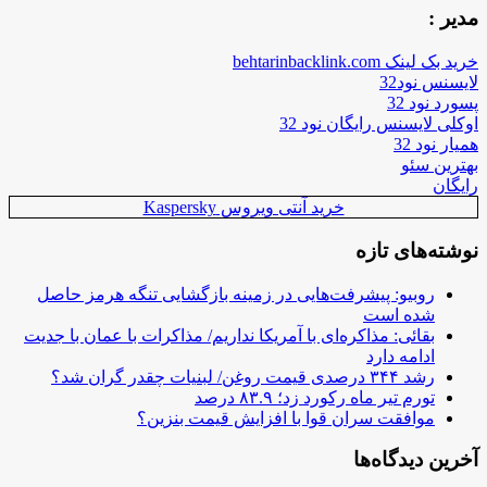
مدیر :
خرید بک لینک behtarinbacklink.com
لایسنس نود32
پسورد نود 32
اوکلی لایسنس رایگان نود 32
همیار نود 32
بهترین سئو
رایگان
خرید آنتی ویروس Kaspersky
نوشته‌های تازه
روبیو: پیشرفت‌هایی در زمینه بازگشایی تنگه هرمز حاصل
شده است
بقائی: مذاکره‌ای با آمریکا نداریم/ مذاکرات با عمان با جدیت
ادامه دارد
رشد ۳۴۴ درصدی قیمت روغن/ لبنیات چقدر گران شد؟
تورم تیر ماه رکورد زد؛ ۸۳.۹ درصد
موافقت سران قوا با افزایش قیمت بنزین؟
آخرین دیدگاه‌ها