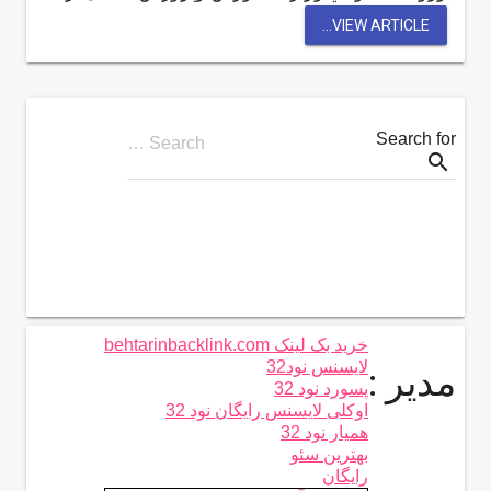
VIEW ARTICLE...
Search for
Search …
search
خرید بک لینک behtarinbacklink.com
لایسنس نود32
مدیر :
پسورد نود 32
اوکلی لایسنس رایگان نود 32
همیار نود 32
بهترین سئو
رایگان