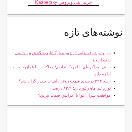
خرید آنتی ویروس Kaspersky
نوشته‌های تازه
روبیو: پیشرفت‌هایی در زمینه بازگشایی تنگه هرمز حاصل
شده است
بقائی: مذاکره‌ای با آمریکا نداریم/ مذاکرات با عمان با جدیت
ادامه دارد
رشد ۳۴۴ درصدی قیمت روغن/ لبنیات چقدر گران شد؟
تورم تیر ماه رکورد زد؛ ۸۳.۹ درصد
موافقت سران قوا با افزایش قیمت بنزین؟