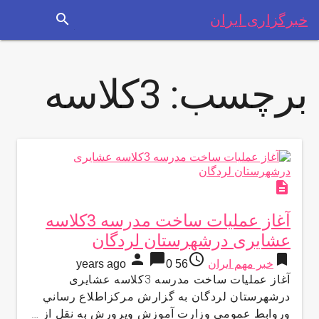
search
خبرگزاری ایران
برچسب:
3کلاسه
description
آغاز عملیات ساخت مدرسه 3کلاسه
عشایری درشهرستان لردگان
person
chat_bubble
access_time
bookmark
خبر مهم ایران
56 years ago
0
آغاز عملیات ساخت مدرسه 3کلاسه عشایری
درشهرستان لردگان به گزارش مركزاطلاع رساني
وروابط عمومي وزارت آموزش وپرورش به نقل از …