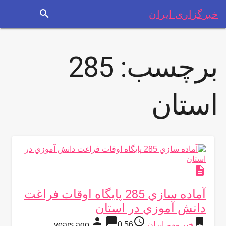
search
خبرگزاری ایران
برچسب:
285
استان
description
آماده سازي 285 پايگاه اوقات فراغت
دانش آموزي در استان
person
chat_bubble
access_time
bookmark
خبر مهم ایران
56 years ago
0