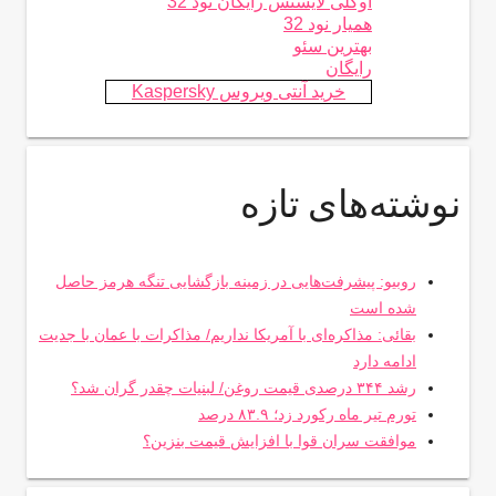
اوکلی لایسنس رایگان نود 32
همیار نود 32
بهترین سئو
رایگان
خرید آنتی ویروس Kaspersky
نوشته‌های تازه
روبیو: پیشرفت‌هایی در زمینه بازگشایی تنگه هرمز حاصل
شده است
بقائی: مذاکره‌ای با آمریکا نداریم/ مذاکرات با عمان با جدیت
ادامه دارد
رشد ۳۴۴ درصدی قیمت روغن/ لبنیات چقدر گران شد؟
تورم تیر ماه رکورد زد؛ ۸۳.۹ درصد
موافقت سران قوا با افزایش قیمت بنزین؟