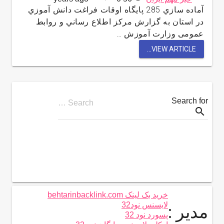
آماده سازي 285 پايگاه اوقات فراغت دانش آموزي
در استان به گزارش مركز اطلاع رساني و روابط
عمومی وزارت آموزش …
VIEW ARTICLE...
Search for
Search …
search
خرید بک لینک behtarinbacklink.com
لایسنس نود32
مدیر :
پسورد نود 32