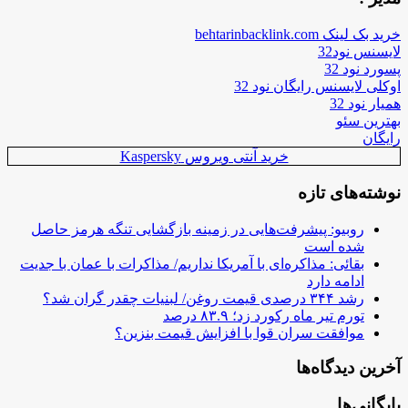
خرید بک لینک behtarinbacklink.com
لایسنس نود32
پسورد نود 32
اوکلی لایسنس رایگان نود 32
همیار نود 32
بهترین سئو
رایگان
خرید آنتی ویروس Kaspersky
نوشته‌های تازه
روبیو: پیشرفت‌هایی در زمینه بازگشایی تنگه هرمز حاصل
شده است
بقائی: مذاکره‌ای با آمریکا نداریم/ مذاکرات با عمان با جدیت
ادامه دارد
رشد ۳۴۴ درصدی قیمت روغن/ لبنیات چقدر گران شد؟
تورم تیر ماه رکورد زد؛ ۸۳.۹ درصد
موافقت سران قوا با افزایش قیمت بنزین؟
آخرین دیدگاه‌ها
بایگانی‌ها