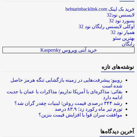
خرید بک لینک behtarinbacklink.com
لایسنس نود32
پسورد نود 32
اوکلی لایسنس رایگان نود 32
همیار نود 32
بهترین سئو
رایگان
خرید آنتی ویروس Kaspersky
نوشته‌های تازه
روبیو: پیشرفت‌هایی در زمینه بازگشایی تنگه هرمز حاصل
شده است
بقائی: مذاکره‌ای با آمریکا نداریم/ مذاکرات با عمان با جدیت
ادامه دارد
رشد ۳۴۴ درصدی قیمت روغن/ لبنیات چقدر گران شد؟
تورم تیر ماه رکورد زد؛ ۸۳.۹ درصد
موافقت سران قوا با افزایش قیمت بنزین؟
آخرین دیدگاه‌ها