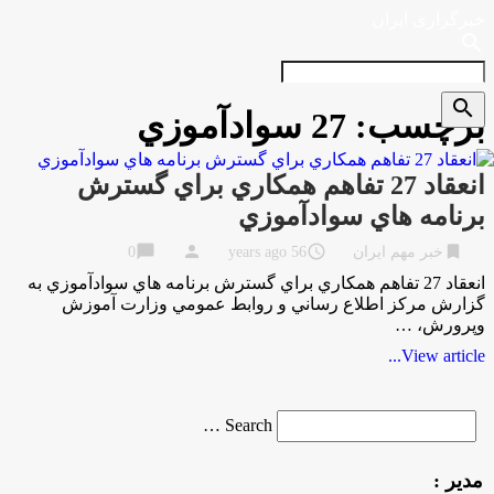
خبرگزاری ایران
search
search
برچسب:
27 سوادآموزي
انعقاد 27 تفاهم همكاري براي گسترش
برنامه هاي سوادآموزي
chat_bubble
person
access_time
bookmark
خبر مهم ایران
56 years ago
0
انعقاد 27 تفاهم همكاري براي گسترش برنامه هاي سوادآموزي به
گزارش مركز اطلاع رساني و روابط عمومي وزارت آموزش
وپرورش، …
View article...
Search
Search …
for
مدیر :