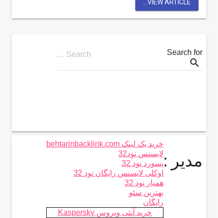
VIEW ARTICLE...
Search for
Search …
search
خرید بک لینک behtarinbacklink.com
لایسنس نود32
مدیر :
پسورد نود 32
اوکلی لایسنس رایگان نود 32
همیار نود 32
بهترین سئو
رایگان
خرید آنتی ویروس Kaspersky