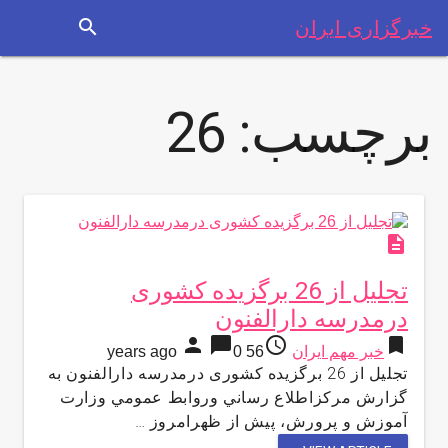
search
خبرگزاری ایران
برچسب:
26
description
تجليل از 26 برگزیده کشوری
درمدرسه دارالفنون
person
chat_bubble
access_time
bookmark
خبر مهم ایران
56 years ago
0
تجليل از 26 برگزیده کشوری درمدرسه دارالفنون به
گزارش مركزاطلاع رساني وروابط عمومي وزارت
آموزش و پرورش، پيش از ظهرامروز …