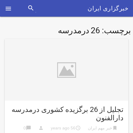
search
خبرگزاری ایران

برچسب:
26 درمدرسه
تجليل از 26 برگزیده کشوری درمدرسه
دارالفنون
chat_bubble
person
access_time
bookmark
خبر مهم ایران
56 years ago
0