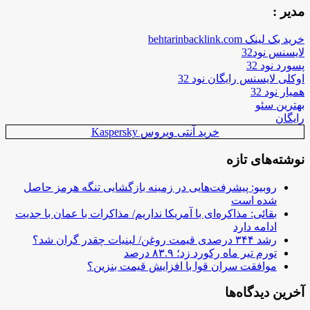
مدیر :
خرید بک لینک behtarinbacklink.com
لایسنس نود32
پسورد نود 32
اوکلی لایسنس رایگان نود 32
همیار نود 32
بهترین سئو
رایگان
خرید آنتی ویروس Kaspersky
نوشته‌های تازه
روبیو: پیشرفت‌هایی در زمینه بازگشایی تنگه هرمز حاصل
شده است
بقائی: مذاکره‌ای با آمریکا نداریم/ مذاکرات با عمان با جدیت
ادامه دارد
رشد ۳۴۴ درصدی قیمت روغن/ لبنیات چقدر گران شد؟
تورم تیر ماه رکورد زد؛ ۸۳.۹ درصد
موافقت سران قوا با افزایش قیمت بنزین؟
آخرین دیدگاه‌ها