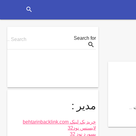
search
Search for
Search …
search
مدیر :
خرید بک لینک behtarinbacklink.com
لایسنس نود32
پسورد نود 32