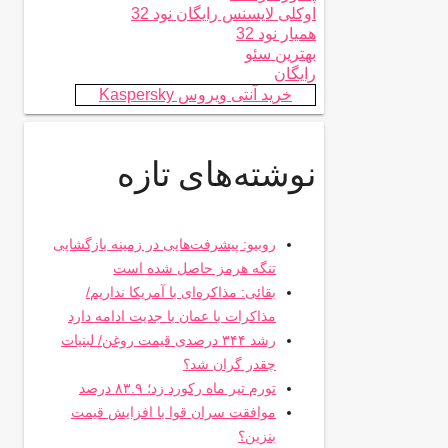
اوکلی لایسنس رایگان نود 32
همیار نود 32
بهترین سئو
رایگان
خرید آنتی ویروس Kaspersky
نوشته‌های تازه
روبیو: پیشرفت‌هایی در زمینه بازگشایی
تنگه هرمز حاصل شده است
بقائی: مذاکره‌ای با آمریکا نداریم/
مذاکرات با عمان با جدیت ادامه دارد
رشد ۳۴۴ درصدی قیمت روغن/ لبنیات
چقدر گران شد؟
تورم تیر ماه رکورد زد؛ ۸۳.۹ درصد
موافقت سران قوا با افزایش قیمت
بنزین؟