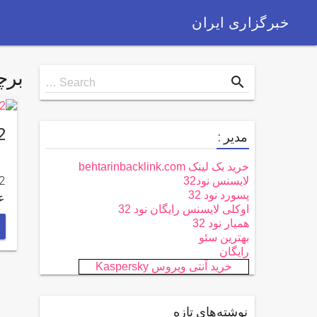
خبرگزاری ایران
بر
Search
search
Search …
for
22 هزار و 565 نفر خ
مدیر :
خرید بک لینک behtarinbacklink.com
لایسنس نود32
پسورد نود 32
ع
اوکلی لایسنس رایگان نود 32
همیار نود 32
بهترین سئو
رایگان
خرید آنتی ویروس Kaspersky
نوشته‌های تازه