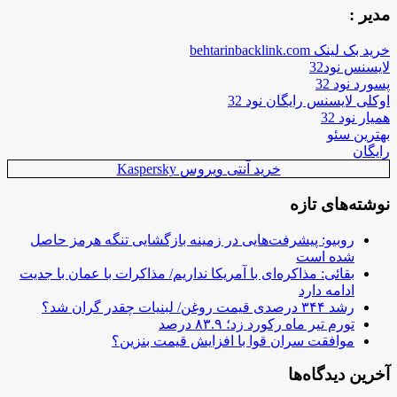
مدیر :
خرید بک لینک behtarinbacklink.com
لایسنس نود32
پسورد نود 32
اوکلی لایسنس رایگان نود 32
همیار نود 32
بهترین سئو
رایگان
خرید آنتی ویروس Kaspersky
نوشته‌های تازه
روبیو: پیشرفت‌هایی در زمینه بازگشایی تنگه هرمز حاصل
شده است
بقائی: مذاکره‌ای با آمریکا نداریم/ مذاکرات با عمان با جدیت
ادامه دارد
رشد ۳۴۴ درصدی قیمت روغن/ لبنیات چقدر گران شد؟
تورم تیر ماه رکورد زد؛ ۸۳.۹ درصد
موافقت سران قوا با افزایش قیمت بنزین؟
آخرین دیدگاه‌ها