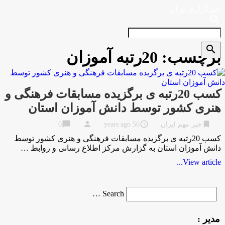
خبرگزاری ایران
search
search
برچسب:
20رتبه آموزان
کسب 20رتبه ی برگزیده مسابقات فرهنگی و
هنری کشور توسط دانش آموزان استان
chat_bubble
person
access_time
bookmark
خبر مهم ایران
56 years ago
0
کسب 20رتبه ی برگزیده مسابقات فرهنگی و هنری کشور توسط
دانش آموزان استان به گزارش مركز اطلاع رسانی و روابط …
View article...
Search
Search …
for
مدیر :