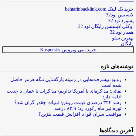
خرید بک لینک behtarinbacklink.com
لایسنس نود32
پسورد نود 32
اوکلی لایسنس رایگان نود 32
همیار نود 32
بهترین سئو
رایگان
خرید آنتی ویروس Kaspersky
نوشته‌های تازه
روبیو: پیشرفت‌هایی در زمینه بازگشایی تنگه هرمز حاصل
شده است
بقائی: مذاکره‌ای با آمریکا نداریم/ مذاکرات با عمان با جدیت
ادامه دارد
رشد ۳۴۴ درصدی قیمت روغن/ لبنیات چقدر گران شد؟
تورم تیر ماه رکورد زد؛ ۸۳.۹ درصد
موافقت سران قوا با افزایش قیمت بنزین؟
آخرین دیدگاه‌ها