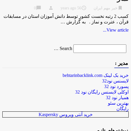
chat_bubble
person
access_time
bookmark
خبر مهم ایران
56 years ago
0
کسب 2 رتبه نخست کشور توسط دانش آموزان استان در مسابقات
قرآن ، عترت و نماز . به گزارش …
View article...
Search
Search …
for
مدیر :
خرید بک لینک behtarinbacklink.com
لایسنس نود32
پسورد نود 32
اوکلی لایسنس رایگان نود 32
همیار نود 32
بهترین سئو
رایگان
خرید آنتی ویروس Kaspersky
نوشته‌های تازه