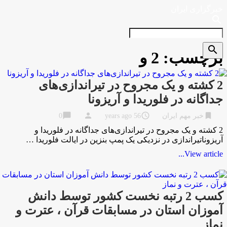
خبرگزاری ایران
search
search
برچسب:
2 و
2 کشته و یک مجروح در تیراندازی‌های
جداگانه در فلوریدا و آریزونا
chat_bubble
person
access_time
bookmark
خبر مهم ایران
56 years ago
0
2 کشته و یک مجروح در تیراندازی‌های جداگانه در فلوریدا و
آریزوناتیراندازی در نزدیکی یک پمپ بنزین در ایالت فلوریدا …
View article...
کسب 2 رتبه نخست کشور توسط دانش
آموزان استان در مسابقات قرآن ، عترت و
نماز