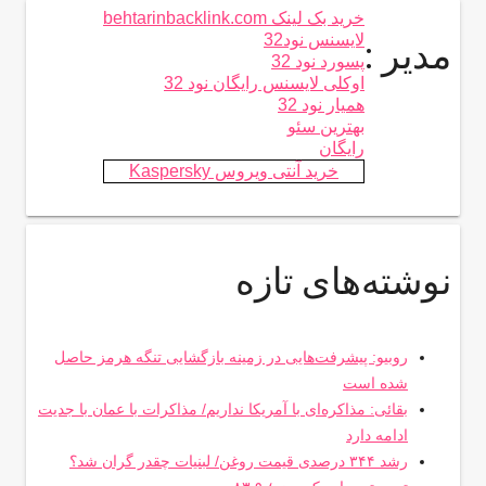
خرید بک لینک behtarinbacklink.com
لایسنس نود32
مدیر :
پسورد نود 32
اوکلی لایسنس رایگان نود 32
همیار نود 32
بهترین سئو
رایگان
خرید آنتی ویروس Kaspersky
نوشته‌های تازه
روبیو: پیشرفت‌هایی در زمینه بازگشایی تنگه هرمز حاصل
شده است
بقائی: مذاکره‌ای با آمریکا نداریم/ مذاکرات با عمان با جدیت
ادامه دارد
رشد ۳۴۴ درصدی قیمت روغن/ لبنیات چقدر گران شد؟