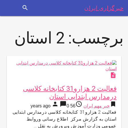
search
خبرگزاری ایران
برچسب:
2 استان
description
فعالیت 2 هزارو31 کتابخانه کلاسی
درمدارس ابتدایی استان
person
chat_bubble
access_time
bookmark
خبر مهم ایران
56 years ago
0
فعالیت 2 هزارو31 کتابخانه کلاسی درمدارس ابتدایی
استان به گزارش مركز اطلاع رسانی وروابط
عمومی وزارت آموزش وپرورش به نقل …