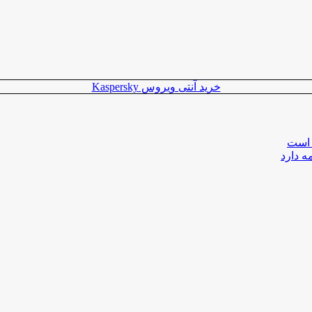
خرید آنتی ویروس Kaspersky
 است
ه دارد