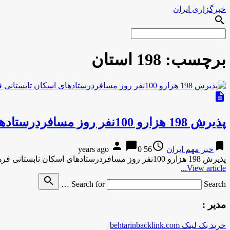
خبرگزاری ایران
search
برچسب:
198 استان
description
پذیرش 198 هزارو 100نفر روز مسافردرستادهای اسکان تابستانی فرهنگیان استان
person
chat_bubble
access_time
bookmark
خبر مهم ایران
56 years ago
0
پذیرش 198 هزارو 100نفر روز مسافردرستادهای اسکان تابستانی فرهنگیان استان به گزارش مركز اطلاع رسانی و روابط عمومی وزارت آموزش …
View article...
search
Search for
Search …
مدیر :
خرید بک لینک behtarinbacklink.com