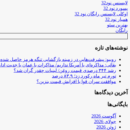
لایسنس نود32
پسورد نود 32
اوکلی لایسنس رایگان نود 32
همیار نود 32
بهترین سئو
رایگان
نوشته‌های تازه
روبیو: پیشرفت‌هایی در زمینه بازگشایی تنگه هرمز حاصل شده
بقائی: مذاکره‌ای با آمریکا نداریم/ مذاکرات با عمان با جدیت ادام
رشد ۳۴۴ درصدی قیمت روغن/ لبنیات چقدر گران شد؟
تورم تیر ماه رکورد زد؛ ۸۳.۹ درصد
موافقت سران قوا با افزایش قیمت بنزین؟
آخرین دیدگاه‌ها
بایگانی‌ها
آگوست 2026
جولای 2026
ژوئن 2026