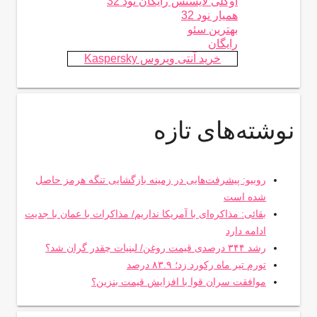
اوکلی لایسنس رایگان نود 32
همیار نود 32
بهترین سئو
رایگان
خرید آنتی ویروس Kaspersky
نوشته‌های تازه
روبیو: پیشرفت‌هایی در زمینه بازگشایی تنگه هرمز حاصل
شده است
بقائی: مذاکره‌ای با آمریکا نداریم/ مذاکرات با عمان با جدیت
ادامه دارد
رشد ۳۴۴ درصدی قیمت روغن/ لبنیات چقدر گران شد؟
تورم تیر ماه رکورد زد؛ ۸۳.۹ درصد
موافقت سران قوا با افزایش قیمت بنزین؟