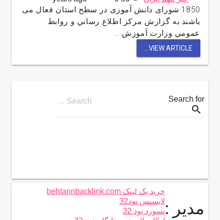
1850 شورای دانش آموزی در سطح استان فعال می
باشند به گزارش مركز اطلاع رساني و روابط
عمومي وزارت آموزش …
VIEW ARTICLE...
Search for
Search …
search
خرید بک لینک behtarinbacklink.com
لایسنس نود32
مدیر :
پسورد نود 32