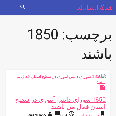
search
خبرگزاری ایران
برچسب:
1850
باشند
description
1850 شورای دانش آموزی در سطح
استان فعال می باشند
person
chat_bubble
access_time
bookmark
خبر مهم ایران
56 years ago
0