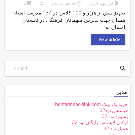
chat_bubble
person
access_time
bookmark
خبر مهم ایران
56 years ago
0
تجهيز بیش از هزار و 100 کلاس در 177 مدرسه استان
همدان جهت پذیرش میهمانان فرهنگی در تابستان
امسال به …
View article...
Search
search
Search …
for
مدیر :
خرید بک لینک behtarinbacklink.com
لایسنس نود32
پسورد نود 32
اوکلی لایسنس رایگان نود 32
همیار نود 32
بهترین سئو