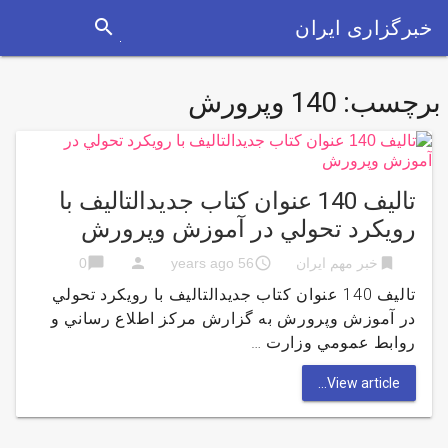
search
خبرگزاری ایران
برچسب:
140 وپرورش
تاليف 140 عنوان كتاب جديدالتاليف با
رويكرد تحولي در آموزش وپرورش
chat_bubble
person
access_time
bookmark
خبر مهم ایران
56 years ago
0
تاليف 140 عنوان كتاب جديدالتاليف با رويكرد تحولي
در آموزش وپرورش به گزارش مركز اطلاع رساني و
روابط عمومي وزارت …
View article...