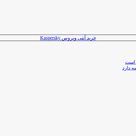
خرید آنتی ویروس Kaspersky
 است
ه دارد