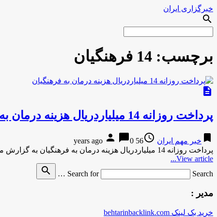
خبرگزاری ایران
search
برچسب:
14 فرهنگیان
description
پرداخت روزانه 14 میلیاردریال هزینه درمان به فرهنگیان
person
chat_bubble
access_time
bookmark
خبر مهم ایران
56 years ago
0
پرداخت روزانه 14 میلیاردریال هزینه درمان به فرهنگیان به گزارش مرکزاطلاع رسانی و روابط عمومی وزارت آموزش و پرورش به …
View article...
search
Search for
Search …
مدیر :
خرید بک لینک behtarinbacklink.com