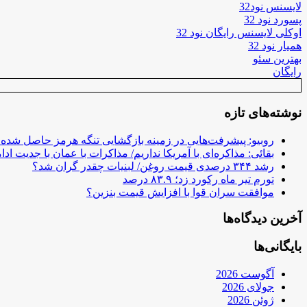
لایسنس نود32
پسورد نود 32
اوکلی لایسنس رایگان نود 32
همیار نود 32
بهترین سئو
رایگان
نوشته‌های تازه
روبیو: پیشرفت‌هایی در زمینه بازگشایی تنگه هرمز حاصل شده
بقائی: مذاکره‌ای با آمریکا نداریم/ مذاکرات با عمان با جدیت ادام
رشد ۳۴۴ درصدی قیمت روغن/ لبنیات چقدر گران شد؟
تورم تیر ماه رکورد زد؛ ۸۳.۹ درصد
موافقت سران قوا با افزایش قیمت بنزین؟
آخرین دیدگاه‌ها
بایگانی‌ها
آگوست 2026
جولای 2026
ژوئن 2026