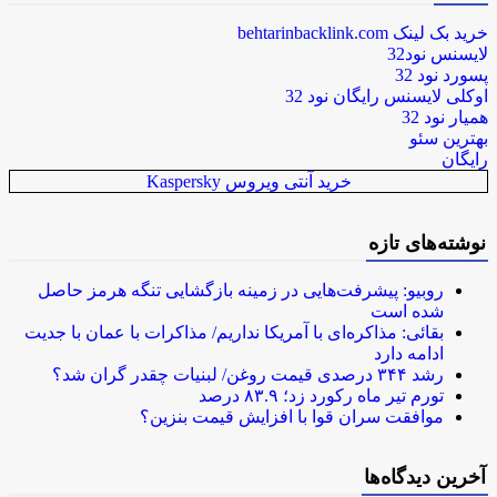
خرید بک لینک behtarinbacklink.com
لایسنس نود32
پسورد نود 32
اوکلی لایسنس رایگان نود 32
همیار نود 32
بهترین سئو
رایگان
خرید آنتی ویروس Kaspersky
نوشته‌های تازه
روبیو: پیشرفت‌هایی در زمینه بازگشایی تنگه هرمز حاصل
شده است
بقائی: مذاکره‌ای با آمریکا نداریم/ مذاکرات با عمان با جدیت
ادامه دارد
رشد ۳۴۴ درصدی قیمت روغن/ لبنیات چقدر گران شد؟
تورم تیر ماه رکورد زد؛ ۸۳.۹ درصد
موافقت سران قوا با افزایش قیمت بنزین؟
آخرین دیدگاه‌ها