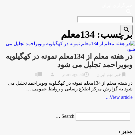
خبرگزاری ایران
search
search
برچسب:
134معلم
در هفته معلم از 134معلم نمونه در کهگیلویه
وبویراحمد تجلیل می شود
chat_bubble
person
access_time
bookmark
خبر مهم ایران
56 years ago
0
در هفته معلم از 134معلم نمونه در کهگیلویه وبویراحمد تجلیل می
شود به گزارش مركز اطلاع رسانی و روابط عمومی …
View article...
Search
Search …
for
مدیر :