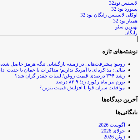
لایسنس نود32
پسورد نود 32
اوکلی لایسنس رایگان نود 32
همیار نود 32
بهترین سئو
رایگان
نوشته‌های تازه
روبیو: پیشرفت‌هایی در زمینه بازگشایی تنگه هرمز حاصل شده
بقائی: مذاکره‌ای با آمریکا نداریم/ مذاکرات با عمان با جدیت ادام
رشد ۳۴۴ درصدی قیمت روغن/ لبنیات چقدر گران شد؟
تورم تیر ماه رکورد زد؛ ۸۳.۹ درصد
موافقت سران قوا با افزایش قیمت بنزین؟
آخرین دیدگاه‌ها
بایگانی‌ها
آگوست 2026
جولای 2026
ژوئن 2026