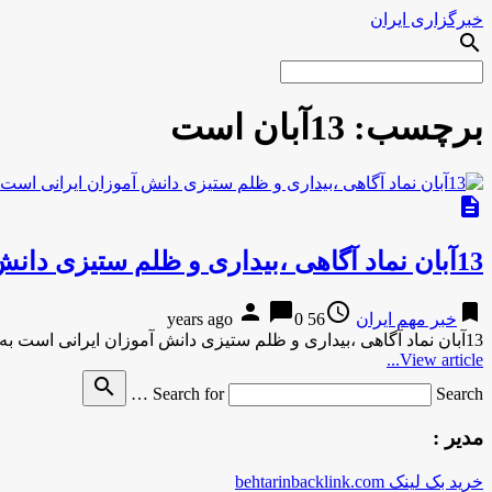
خبرگزاری ایران
search
برچسب:
13آبان است
description
13آبان نماد آگاهی ،بیداری و ظلم ستیزی دانش آموزان ایرانی است
person
chat_bubble
access_time
bookmark
خبر مهم ایران
56 years ago
0
13آبان نماد آگاهی ،بیداری و ظلم ستیزی دانش آموزان ایرانی است به گزارش مركز اطلاع رسانی و روابط عمومی وزارت …
View article...
search
Search for
Search …
مدیر :
خرید بک لینک behtarinbacklink.com