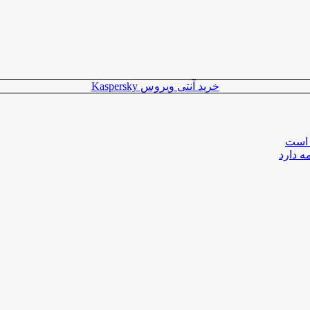
خرید آنتی ویروس Kaspersky
 است
ه دارد