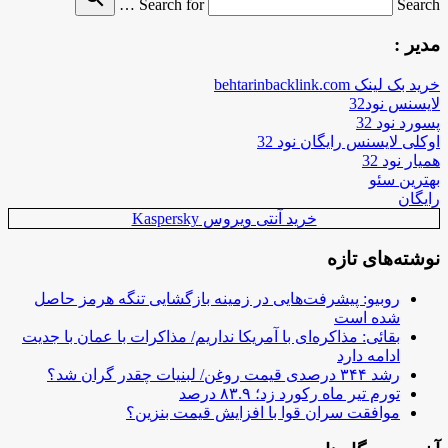
Search for
Search …
مدیر :
خرید بک لینک behtarinbacklink.com
لایسنس نود32
پسورد نود 32
اوکلی لایسنس رایگان نود 32
همیار نود 32
بهترین سئو
رایگان
خرید آنتی ویروس Kaspersky
نوشته‌های تازه
روبیو: پیشرفت‌هایی در زمینه بازگشایی تنگه هرمز حاصل
شده است
بقائی: مذاکره‌ای با آمریکا نداریم/ مذاکرات با عمان با جدیت
ادامه دارد
رشد ۳۴۴ درصدی قیمت روغن/ لبنیات چقدر گران شد؟
تورم تیر ماه رکورد زد؛ ۸۳.۹ درصد
موافقت سران قوا با افزایش قیمت بنزین؟