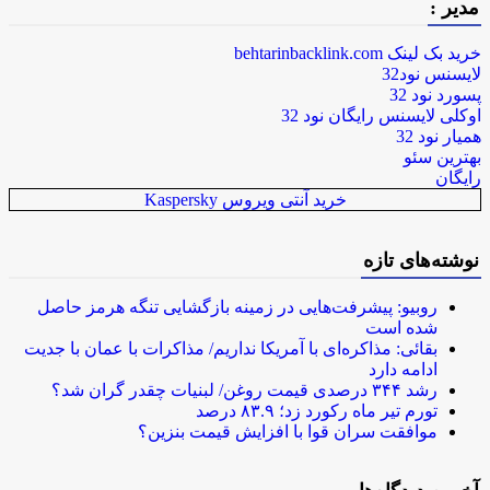
مدیر :
خرید بک لینک behtarinbacklink.com
لایسنس نود32
پسورد نود 32
اوکلی لایسنس رایگان نود 32
همیار نود 32
بهترین سئو
رایگان
خرید آنتی ویروس Kaspersky
نوشته‌های تازه
روبیو: پیشرفت‌هایی در زمینه بازگشایی تنگه هرمز حاصل
شده است
بقائی: مذاکره‌ای با آمریکا نداریم/ مذاکرات با عمان با جدیت
ادامه دارد
رشد ۳۴۴ درصدی قیمت روغن/ لبنیات چقدر گران شد؟
تورم تیر ماه رکورد زد؛ ۸۳.۹ درصد
موافقت سران قوا با افزایش قیمت بنزین؟