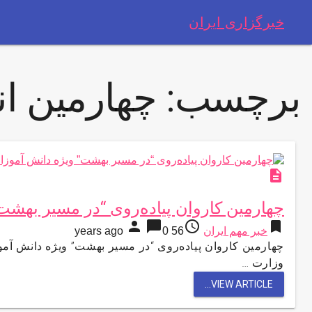
خبرگزاری ایران
برچسب:
چهارمین ا
description
چهارمین کاروان پیاده‌روی “در مسیر بهش
person
chat_bubble
access_time
bookmark
خبر مهم ایران
56 years ago
0
چهارمین کاروان پیاده‌روی “در مسیر بهشت” ویژه دانش آم
وزارت …
VIEW ARTICLE...