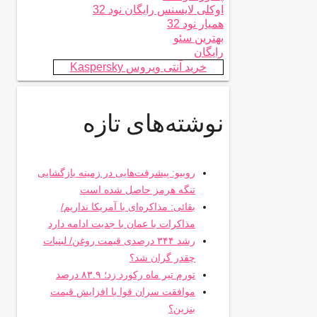
اوکلی لایسنس رایگان نود 32
همیار نود 32
بهترین سئو
رایگان
خرید آنتی ویروس Kaspersky
نوشته‌های تازه
روبیو: پیشرفت‌هایی در زمینه بازگشایی
تنگه هرمز حاصل شده است
بقائی: مذاکره‌ای با آمریکا نداریم/
مذاکرات با عمان با جدیت ادامه دارد
رشد ۳۴۴ درصدی قیمت روغن/ لبنیات
چقدر گران شد؟
تورم تیر ماه رکورد زد؛ ۸۳.۹ درصد
موافقت سران قوا با افزایش قیمت
بنزین؟