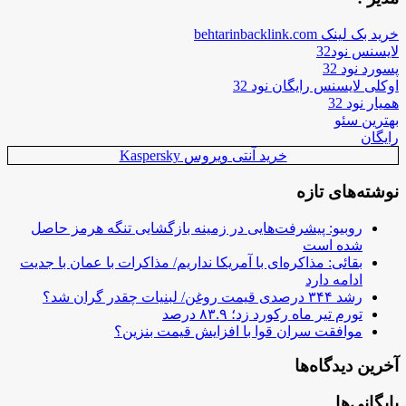
خرید بک لینک behtarinbacklink.com
لایسنس نود32
پسورد نود 32
اوکلی لایسنس رایگان نود 32
همیار نود 32
بهترین سئو
رایگان
خرید آنتی ویروس Kaspersky
نوشته‌های تازه
روبیو: پیشرفت‌هایی در زمینه بازگشایی تنگه هرمز حاصل
شده است
بقائی: مذاکره‌ای با آمریکا نداریم/ مذاکرات با عمان با جدیت
ادامه دارد
رشد ۳۴۴ درصدی قیمت روغن/ لبنیات چقدر گران شد؟
تورم تیر ماه رکورد زد؛ ۸۳.۹ درصد
موافقت سران قوا با افزایش قیمت بنزین؟
آخرین دیدگاه‌ها
بایگانی‌ها